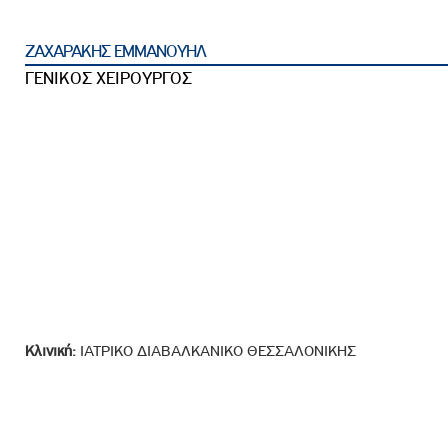
ροσωπικού, Στελεχών και Συνεργατών
ληροφοριών
ΖΑΧΑΡΑΚΗΣ ΕΜΜΑΝΟΥΗΛ
ικαιωμάτων
ΓΕΝΙΚΟΣ ΧΕΙΡΟΥΡΓΟΣ
 Υποψηφιοτήτων
Αποδοχών - Υποψηφιοτήτων
 Επιτροπής Ελέγχου
λέγχου Κανονισμός Λειτουργίας
τυξης 2023
τυξης 2024
λειας Τρίτων Μερών
Κλινική:
ΙΑΤΡΙΚΟ ΔΙΑΒΑΛΚΑΝΙΚΟ ΘΕΣΣΑΛΟΝΙΚΗΣ
Προστασίας και Προαγωγής των Δικαιωμάτων των