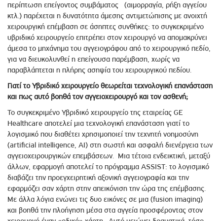
περίπτωση επείγοντος συμβάματος (αιμορραγία, ρήξη αγγείου
κτλ.) παρέχεται η δυνατότητα άμεσης αντιμετώπισης με ανοιχτή
χειρουργική επέμβαση σε άσηπτες συνθήκες: το συγκεκριμένο
υβριδικό χειρουργείο επιτρέπει στον χειρουργό να απομακρύνει
άμεσα το μηχάνημα του αγγειογράφου από το χειρουργικό πεδίο,
για να διευκολυνθεί η επείγουσα παρέμβαση, χωρίς να
παραβλάπτεται η πλήρης ασηψία του χειρουργικού πεδίου.
Γιατί το Υβριδικό χειρουργείο θεωρείται τεχνολογική επανάσταση
και πως αυτό βοηθά τον αγγειοχειρουργό και τον ασθενή;
Το συγκεκριμένο Υβριδικό χειρουργείο της εταιρείας GE
Healthcare αποτελεί μια τεχνολογική επανάσταση γιατί το
λογισμικό που διαθέτει χρησιμοποιεί την τεχνητή νοημοσύνη
(artificial intelligence, AI) στη σωστή και ασφαλή διενέργεια των
αγγειοχειρουργικών επεμβάσεων. Μια τέτοια ενδεικτική, μεταξύ
άλλων, εφαρμογή αποτελεί το πρόγραμμα ASSIST: το λογισμικό
διαβάζει την προεγχειρητική αξονική αγγειογραφία και την
εφαρμόζει σαν χάρτη στην απεικόνιση την ώρα της επέμβασης.
Με άλλα λόγια ενώνει τις δυο εικόνες σε μια (fusion imaging)
και βοηθά την πλοήγηση μέσα στα αγγεία προσφέροντας στον