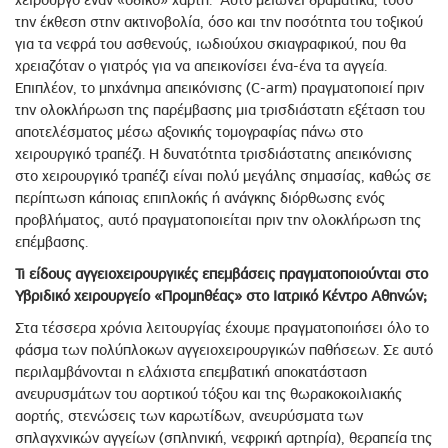
χειρουργό έναν «οδικό» χάρτη. Αυτό μειώνει δραματικά, τόσο
την έκθεση στην ακτινοβολία, όσο και την ποσότητα του τοξικού
για τα νεφρά του ασθενούς, ιωδιούχου σκιαγραφικού, που θα
χρειαζόταν ο γιατρός για να απεικονίσει ένα-ένα τα αγγεία.
Επιπλέον, το μηχάνημα απεικόνισης (C-arm) πραγματοποιεί πριν
την ολοκλήρωση της παρέμβασης μια τρισδιάστατη εξέταση του
αποτελέσματος μέσω αξονικής τομογραφίας πάνω στο
χειρουργικό τραπέζι. Η δυνατότητα τρισδιάστατης απεικόνισης
στο χειρουργικό τραπέζι είναι πολύ μεγάλης σημασίας, καθώς σε
περίπτωση κάποιας επιπλοκής ή ανάγκης διόρθωσης ενός
προβλήματος, αυτό πραγματοποιείται πριν την ολοκλήρωση της
επέμβασης.
Τι είδους αγγειοχειρουργικές επεμβάσεις πραγματοποιούνται στο
Υβριδικό χειρουργείο «Προμηθέας» στο Ιατρικό Κέντρο Αθηνών;
Στα τέσσερα χρόνια λειτουργίας έχουμε πραγματοποιήσει όλο το
φάσμα των πολύπλοκων αγγειοχειρουργικών παθήσεων. Σε αυτό
περιλαμβάνονται η ελάχιστα επεμβατική αποκατάσταση
ανευρυσμάτων του αορτικού τόξου και της θωρακοκοιλιακής
αορτής, στενώσεις των καρωτίδων, ανευρύσματα των
σπλαγχνικών αγγείων (σπληνική, νεφρική αρτηρία), θεραπεία της