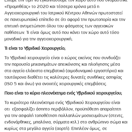
Είχαμε την τιμή να εγκαινιάσουμε τον χώρο αυτό που ονομάστηκε
«Προμηθέας» το 2020 και τέσσερα χρόνια μετά η
Αγγειοχειρουργική του Ιατρικού Κέντρου Αθηνών πρωτοστατεί
σε πανευρωπαϊκό επίπεδο σε ότι αφορά την πρωτοπορία και την
επιτυχή αντιμετώπιση όλου του φάσματος των αγγειακών
παθήσεων. Τι είναι όμως αυτό που κάνει τον χώρο αυτό τόσο
μοναδικό για την αγγειοχειρουργική;
Τι είναι το Υβριδικό Χειρουργείο;
Το Υβριδικό χειρουργείο είναι ο χώρος εκείνος που συνδυάζει
την παρουσία μηχανημάτων απεικόνισης και πλοήγησης μέσα
στα αγγεία ελάχιστα επεμβατικά (αιμοδυναμικό εργαστήριο) και
ταυτόχρονα διαθέτει τις καλύτερες δυνατές συνθήκες ασηψίας
(ISO 5 και άνω) για ανοιχτές χειρουργικές επεμβάσεις.
Ποιο είναι το κύριο πλεονέκτημα ενός Υβριδικού χειρουργείου;
Το κυριότερο πλεονέκτημα ενός Υβριδικού Χειρουργείου είναι
οτι εξασφαλίζει άσηπτο περιβάλλον, προϋπόθεση απαραίτητη
για την ασφαλή τοποθέτηση πολλαπλών μοσχευμάτων (στεντς,
ενδονάρθηκες, μπαλόνια, σύρματα κτλ.) στο ανθρώπινο σώμα και
κυρίως στα μεγάλα αγγεία (αορτή). Επιπλέον όμως, σε