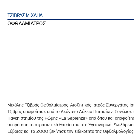
ροσωπικού, Στελεχών και Συνεργατών
ληροφοριών
ΤΖΙΒΡΑΣ ΜΙΧΑΗΛ
ικαιωμάτων
ΟΦΘΑΛΜΙΑΤΡΟΣ
 Υποψηφιοτήτων
Αποδοχών - Υποψηφιοτήτων
 Επιτροπής Ελέγχου
λέγχου Κανονισμός Λειτουργίας
τυξης 2023
τυξης 2024
λειας Τρίτων Μερών
Μιχάλης Τζιβράς Οφθαλμίατρος-Αισθητικός Ιατρός Συνεργάτης Ι
Προστασίας και Προαγωγής των Δικαιωμάτων των
Τζιβράς αποφοίτησε από το Λεόντειο Λύκειο Πατησίων. Συνέχισε 
Πανεπιστημίου της Ρώμης «La Sapienza» από όπου και αποφοίτη
υπηρέτησε τη στρατιωτική θητεία του στο Υγειονομικό. Εκπλήρωσ
Εύβοιας και το 2000 ξεκίνησε την ειδικότητα της Οφθαλμολογίας