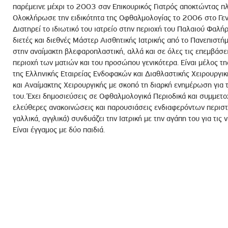
παρέμεινε μέχρι το 2003 σαν Επικουρικός Γιατρός αποκτώντας πλο
Ολοκλήρωσε την ειδικότητα της Οφθαλμολογίας το 2006 στο Γεν
Διατηρεί το ιδιωτικό του ιατρείο στην περιοχή του Παλαιού Φαλ
διετές και διεθνές Μάστερ Αισθητικής Ιατρικής από το Πανεπιστήμ
στην αναίμακτη βλεφαροπλαστική, αλλά και σε όλες τις επεμβάσε
περιοχή των ματιών και του προσώπου γενικότερα. Είναι μέλος τ
της Ελληνικής Εταιρείας Ενδοφακών και Διαθλαστικής Χειρουργική
και Αναίμακτης Χειρουργικής με σκοπό τη διαρκή ενημέρωση για τι
του. Έχει δημοσιεύσεις σε Οφθαλμολογικά Περιοδικά και συμμετ
ελεύθερες ανακοινώσεις και παρουσιάσεις ενδιαφερόντων περιστα
γαλλικά, αγγλικά) συνδυάζει την Ιατρική με την αγάπη του για τις 
Είναι έγγαμος με δύο παιδιά.