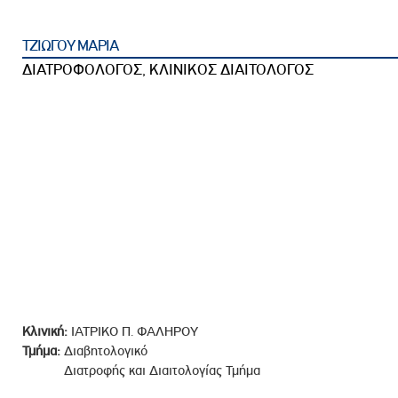
ροσωπικού, Στελεχών και Συνεργατών
ληροφοριών
ΤΖΙΩΓΟΥ ΜΑΡΙΑ
ικαιωμάτων
ΔΙΑΤΡΟΦΟΛΟΓΟΣ, ΚΛΙΝΙΚΟΣ ΔΙΑΙΤΟΛΟΓΟΣ
 Υποψηφιοτήτων
Αποδοχών - Υποψηφιοτήτων
 Επιτροπής Ελέγχου
λέγχου Κανονισμός Λειτουργίας
τυξης 2023
τυξης 2024
λειας Τρίτων Μερών
Προστασίας και Προαγωγής των Δικαιωμάτων των
Κλινική:
ΙΑΤΡΙΚΟ Π. ΦΑΛΗΡΟΥ
Τμήμα:
Διαβητολογικό
Διατροφής και Διαιτολογίας Τμήμα