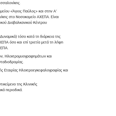
εσσαλονίκης.
μείου «Άγιος Παύλος» και στην Α’
νίκης στο Νοσοκομείο ΑΧΕΠΑ. Είναι
ικού Διαβαλκανικού Κέντρου
υναμικά) τόσο κατά τη διάρκεια της
ΕΠΑ όσο και επί τριετία μετά τη λήψη
ΧΕΠΑ.
ων, Ηλεκτρομυογραφημάτων και
σταδιοδρομίας.
κής Εταιρίας Ηλεκτροεγκεφαλογραφίας και
ικείμενο της Κλινικής
κά περιοδικά.