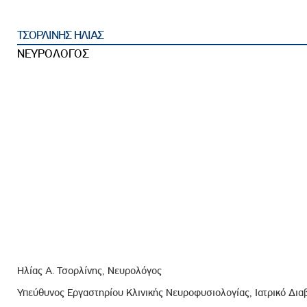
ροσωπικού, Στελεχών και Συνεργατών
ληροφοριών
ΤΣΟΡΛΙΝΗΣ ΗΛΙΑΣ
ικαιωμάτων
ΝΕΥΡΟΛΟΓΟΣ
 Υποψηφιοτήτων
Αποδοχών - Υποψηφιοτήτων
 Επιτροπής Ελέγχου
λέγχου Κανονισμός Λειτουργίας
τυξης 2023
τυξης 2024
λειας Τρίτων Μερών
Προστασίας και Προαγωγής των Δικαιωμάτων των
Ηλίας Α. Τσορλίνης, Νευρολόγος
Υπεύθυνος Εργαστηρίου Κλινικής Νευροφυσιολογίας, Ιατρικό Δια