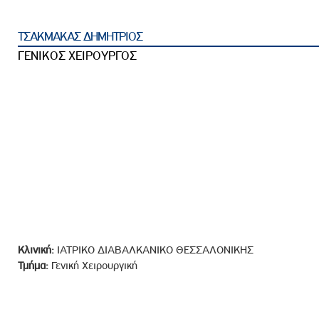
ροσωπικού, Στελεχών και Συνεργατών
ληροφοριών
ΤΣΑΚΜΑΚΑΣ ΔΗΜΗΤΡΙΟΣ
ικαιωμάτων
ΓΕΝΙΚΟΣ ΧΕΙΡΟΥΡΓΟΣ
 Υποψηφιοτήτων
Αποδοχών - Υποψηφιοτήτων
 Επιτροπής Ελέγχου
λέγχου Κανονισμός Λειτουργίας
τυξης 2023
τυξης 2024
λειας Τρίτων Μερών
Κλινική:
ΙΑΤΡΙΚΟ ΔΙΑΒΑΛΚΑΝΙΚΟ ΘΕΣΣΑΛΟΝΙΚΗΣ
Προστασίας και Προαγωγής των Δικαιωμάτων των
Τμήμα:
Γενική Χειρουργική