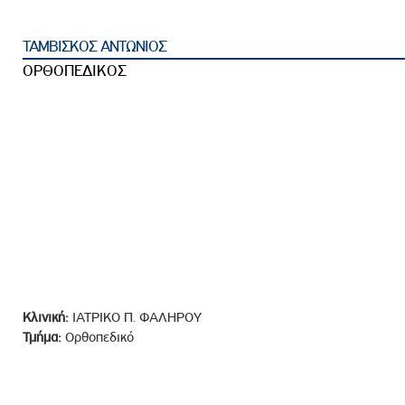
ροσωπικού, Στελεχών και Συνεργατών
ληροφοριών
ΤΑΜΒΙΣΚΟΣ ΑΝΤΩΝΙΟΣ
ικαιωμάτων
ΟΡΘΟΠΕΔΙΚΟΣ
 Υποψηφιοτήτων
Αποδοχών - Υποψηφιοτήτων
 Επιτροπής Ελέγχου
λέγχου Κανονισμός Λειτουργίας
τυξης 2023
τυξης 2024
λειας Τρίτων Μερών
Κλινική:
ΙΑΤΡΙΚΟ Π. ΦΑΛΗΡΟΥ
Προστασίας και Προαγωγής των Δικαιωμάτων των
Τμήμα:
Ορθοπεδικό