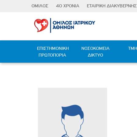
Παράκαμψη
ΟΜΙΛΟΣ
40 ΧΡΟΝΙΑ
ΕΤΑΙΡΙΚΗ ΔΙΑΚΥΒΕΡΝΗ
προς
το
About Us
Προφίλ
Καταστατικό
κυρίως
Διοίκηση
Μήνυμα Προέδρου
Κανονισμός Λειτουργίας
περιεχόμενο
Ιστορία
Ιστορική Aναδρομή
Κώδικας Δεοντολογίας
International Affiliation -
Ιατρική πρωτοπορία
Code of Ethics for Busi
ΕΠΙΣΤΗΜΟΝΙΚΗ
ΝΟΣΟΚΟΜΕΙΑ
ΤΜ
Imperial College Healthcare
ΠΡΩΤΟΠΟΡΙΑ
ΔΙΚΤΥΟ
Διεθνείς συνεργασίες
Πολιτική Ποιότητας
NHS Trust
Οι άνθρωποί μας
Πολιτική Περιβάλλοντος
Διεθνείς συνεργασίες
Δίπλα στην Κοινωνία
Πολιτική Καταλληλότητα
Διακρίσεις
Πιστοποιήσεις
Πολιτική Αποδοχών
Τεχνολογία Αιχµής
Βραβεία και Διακρίσεις
Πολιτική Αναφορών
Διεθνής Παρουσία
Ιατρικός Τουρισμός και
Πολιτική για την Καταπο
Πιστοποιήσεις και Πολιτική
Διεθνής Παρουσία
Ποιότητας
Πολιτική σύγκρουσης σ
CSR
Πολιτική Ηθικής και Κα
Πρόγραμμα «Ιατρικές
Πολιτική βιώσιμης ανάπ
Υιοθεσίες»