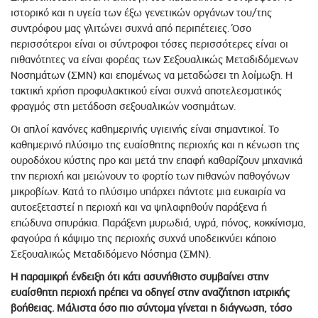
ιστορικό και η υγεία των έξω γενετικών οργάνων του/της
συντρόφου μας γλιτώνει συχνά από περιπέτειες. Όσο
περισσότεροι είναι οι σύντροφοι τόσες περισσότερες είναι οι
πιθανότητες να είναι φορέας των Σεξουαλικώς Μεταδιδόμενων
Νοσημάτων (ΣΜΝ) και επομένως να μεταδώσει τη λοίμωξη. Η
τακτική χρήση προφυλακτικού είναι συχνά αποτελεσματικός
φραγμός στη μετάδοση σεξουαλικών νοσημάτων.
Οι απλοί κανόνες καθημερινής υγιεινής είναι σημαντικοί. Το
καθημερινό πλύσιμο της ευαίσθητης περιοχής και η κένωση της
ουροδόχου κύστης προ και μετά την επαφή καθαρίζουν μηχανικά
την περιοχή και μειώνουν το φορτίο των πιθανών παθογόνων
μικροβίων. Κατά το πλύσιμο υπάρχει πάντοτε μια ευκαιρία να
αυτοεξεταστεί η περιοχή και να ψηλαφηθούν παράξενα ή
επώδυνα σπυράκια. Παράξενη μυρωδιά, υγρά, πόνος, κοκκίνισμα,
φαγούρα ή κάψιμο της περιοχής συχνά υποδεικνύει κάποιο
Σεξουαλικώς Μεταδιδόμενο Νόσημα (ΣΜΝ).
Η παραμικρή ένδειξη ότι κάτι ασυνήθιστο συμβαίνει στην
ευαίσθητη περιοχή πρέπει να οδηγεί στην αναζήτηση ιατρικής
βοήθειας. Μάλιστα όσο πιο σύντομα γίνεται η διάγνωση, τόσο