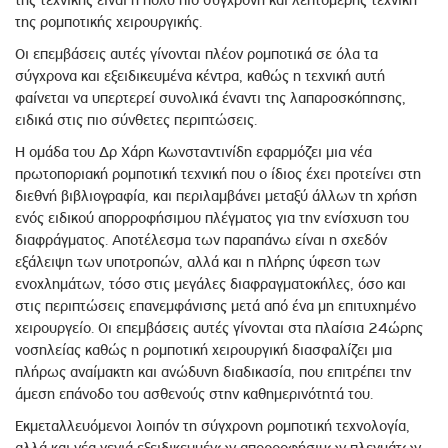
της τεχνικής είναι η πολύ πιο σύγχρονη και λεπτομερής τεχνική
της ρομποτικής χειρουργικής.
Οι επεμβάσεις αυτές γίνονται πλέον ρομποτικά σε όλα τα
σύγχρονα και εξειδικευμένα κέντρα, καθώς η τεχνική αυτή
φαίνεται να υπερτερεί συνολικά έναντι της λαπαροσκόπησης,
ειδικά στις πιο σύνθετες περιπτώσεις.
Η ομάδα του Δρ Χάρη Κωνσταντινίδη εφαρμόζει μια νέα
πρωτοποριακή ρομποτική τεχνική που ο ίδιος έχει προτείνει στη
διεθνή βιβλιογραφία, και περιλαμβάνει μεταξύ άλλων τη χρήση
ενός ειδικού απορροφήσιμου πλέγματος για την ενίσχυση του
διαφράγματος. Αποτέλεσμα των παραπάνω είναι η σχεδόν
εξάλειψη των υποτροπών, αλλά και η πλήρης ύφεση των
ενοχλημάτων, τόσο στις μεγάλες διαφραγματοκήλες, όσο και
στις περιπτώσεις επανεμφάνισης μετά από ένα μη επιτυχημένο
χειρουργείο. Οι επεμβάσεις αυτές γίνονται στα πλαίσια 24ώρης
νοσηλείας καθώς η ρομποτική χειρουργική διασφαλίζει μια
πλήρως αναίμακτη και ανώδυνη διαδικασία, που επιτρέπει την
άμεση επάνοδο του ασθενούς στην καθημερινότητά του.
Εκμεταλλευόμενοι λοιπόν τη σύγχρονη ρομποτική τεχνολογία,