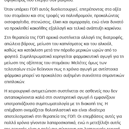
σφιγκτήρας που ενεργεί σαν βαλβίδα.
Όταν υπάρχει ΓΟΠ αυτός δυσλειτουργεί, επιτρέποντας στα οξέα
του στομάχου και στις τροφές να παλινδρομούν, προκαλώντας
οισοφαγίτιδα, στενώσεις, έλκη και αιμορραγία, ενώ είναι δυνατό
να προκληθεί κακοήθης εξαλλαγή και τελικά ανάπτυξη καρκίνου.
Στη θεραπεία της ΓΟΠ αρχικά συστήνεται αλλαγή της διατροφής,
απώλεια βάρους, μείωση του καπνίσματος και του αλκοόλ,
καθώς και κατάκλιση μετά την πάροδο μερικών ωρών από το
φαγητό. Συμπληρωματικά χορηγείται φαρμακευτική αγωγή για τη
μείωση της οξύτητας του στομάχου. Μελέτες όμως των
τελευταίων ετών δείχνουν πως η χρόνια αγωγή με αντίστοιχα
φάρμακα μπορεί να προκαλέσει αυξημένη συχνότητα σημαντικών
επιπλοκών.
Η χειρουργική αντιμετώπιση συστήνεται σε ασθενείς που δεν
ανταποκρίνονται καλά στη συντηρητική αγωγή ή εμφανίζουν
υποτροπιάζουσα συμπτωματολογία με τη διακοπή της. Η
επέμβαση ονομάζεται θολοπλαστική και είναι ιδιαίτερα
αποτελεσματική στη θεραπεία της ΓΟΠ. Οι επεμβάσεις αυτές για
πολλά χρόνια γίνονταν λαπαροσκοπικά, ενώ η μετεξέλιξη αυτής