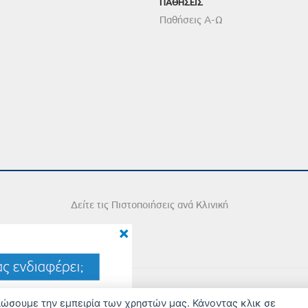
ΠΑΘΗΣΕΙΣ
Παθήσεις Α-Ω
Δείτε τις Πιστοποιήσεις ανά Κλινική
×
2026 Copyright © Iatriko.gr | Powered by Aboutnet
τιώσουμε την εμπειρία των χρηστών μας. Κάνοντας κλικ σε