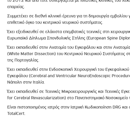
το 2012 και από τότε συνεργάζεται με ιδιωτικές κλινικές του λεκ
επαρχίας.
Συμμετέχει σε διεθνή κλινική έρευνα για τη δημιουργία εμβολίου
επιθετικό όγκο του κεντρικού νευρικού συστήματος.
Έχει εξειδικευθεί σε ελάχιστα επεμβατικές τεχνικές στη χειρουργι
Ευρωπαϊκό Δίπλωμα Σπονδυλικής Στήλης (European Spine Diplo
Έχει εκπαιδευθεί στην Ανατομία του Εγκεφάλου και στην Ανατομί
(White Matter Dissection) του Κεντρικού Νευρικού Συστήματος σ
της Πορτογαλίας.
Έχει εκπαιδευθεί στην Ενδοσκοπική Χειρουργική του Εγκεφαλικού
Εγκεφάλου (Cerebral and Ventricular NeuroEndoscopic Procedur
Νάπολη στην Ιταλία.
Έχει εκπαιδευθεί σε Τεχνικές Μικροχειρουργικής και Τεχνικές Εγ
for Cerebral Revascularization) στο Πανεπιστημιακό Νοσοκομείο 
Είναι πιστοποιημένος ιατρός στην Ιατρική Κωδικοποίηση DRG και
TotalCert.