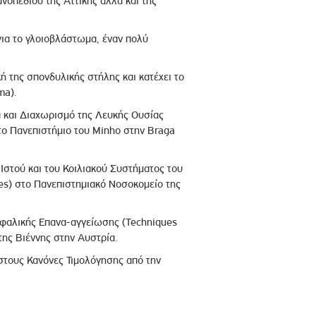
ανοπεδίου της Αττικής αλλά και της
 για το γλοιοβλάστωμα, έναν πολύ
κή της σπονδυλικής στήλης και κατέχει το
ma).
α και Διαχωρισμό της Λευκής Ουσίας
το Πανεπιστήμιο του Minho στην Braga
 Ιστού και του Κοιλιακού Συστήματος του
es) στο Πανεπιστημιακό Νοσοκομείο της
κεφαλικής Επανα-αγγείωσης (Techniques
της Βιέννης στην Αυστρία.
 στους Κανόνες Τιμολόγησης από την