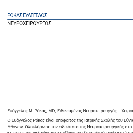
ροσωπικού, Στελεχών και Συνεργατών
ληροφοριών
ΡΟΚΑΣ ΕΥΑΓΓΕΛΟΣ
ικαιωμάτων
ΝΕΥΡΟΧΕΙΡΟΥΡΓΟΣ
 Υποψηφιοτήτων
Αποδοχών - Υποψηφιοτήτων
 Επιτροπής Ελέγχου
λέγχου Κανονισμός Λειτουργίας
τυξης 2023
τυξης 2024
λειας Τρίτων Μερών
Προστασίας και Προαγωγής των Δικαιωμάτων των
Ευάγγελος Μ. Ρόκας, MD, Ειδικευμένος Νευροχειρουργός – Χειρ
Ο Ευάγγελος Ρόκας είναι απόφοιτος της Ιατρικής Σχολής του Εθν
Αθηνών. Ολοκλήρωσε την ειδικότητα της Νευροχειρουργικής στο