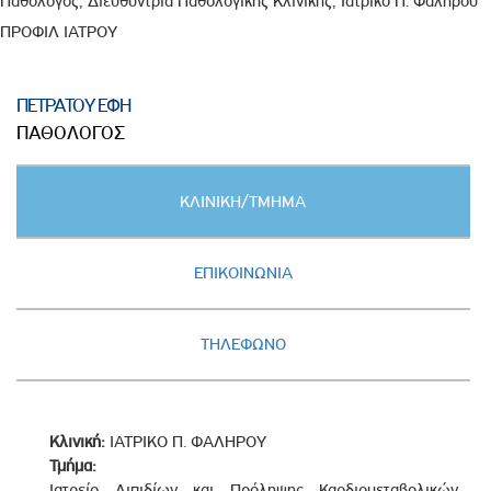
Παθολόγος, Διευθύντρια Παθολογικής Κλινικής, Ιατρικό Π. Φαλήρου
ΠΡΟΦΙΛ ΙΑΤΡΟΥ
ΠΕΤΡΑΤΟΥ ΕΦΗ
ΠΑΘΟΛΟΓΟΣ
Κατακόρυφες
ΚΛΙΝΙΚΗ/ΤΜΗΜΑ
καρτέλες
(ΕΝΕΡΓΗ
ΚΑΡΤΕΛΑ)
ΕΠΙΚΟΙΝΩΝΙΑ
ΤΗΛΕΦΩΝΟ
Κλινική:
ΙΑΤΡΙΚΟ Π. ΦΑΛΗΡΟΥ
Τμήμα:
Ιατρείο Λιπιδίων και Πρόληψης Καρδιομεταβολικών