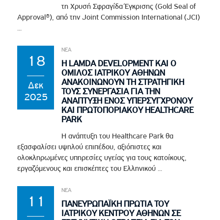
τη Χρυσή Σφραγίδα Έγκρισης (Gold Seal of
Approval®), από την Joint Commission International (JCI)
...
ΝΕΑ
18
Η LAMDA DEVELOPMENT ΚΑΙ Ο
ΟΜΙΛΟΣ ΙΑΤΡΙΚΟΥ ΑΘΗΝΩΝ
ΑΝΑΚΟΙΝΩΝΟΥΝ ΤΗ ΣΤΡΑΤΗΓΙΚΗ
Δεκ
ΤΟΥΣ ΣΥΝΕΡΓΑΣΙΑ ΓΙΑ ΤΗΝ
2025
ΑΝΑΠΤΥΞΗ ΕΝΟΣ ΥΠΕΡΣΥΓΧΡΟΝΟΥ
ΚΑΙ ΠΡΩΤΟΠΟΡΙΑΚΟΥ HEALTHCARE
PARK
Η ανάπτυξη του Healthcare Park θα
εξασφαλίσει υψηλού επιπέδου, αξιόπιστες και
ολοκληρωμένες υπηρεσίες υγείας για τους κατοίκους,
εργαζόμενους και επισκέπτες του Ελληνικού ...
ΝΕΑ
11
ΠΑΝΕΥΡΩΠΑΪΚΗ ΠΡΩΤΙΑ ΤΟΥ
ΙΑΤΡΙΚΟΥ ΚΕΝΤΡΟΥ ΑΘΗΝΩΝ ΣΕ