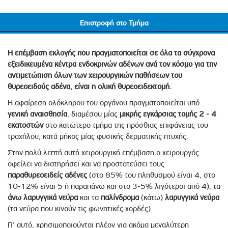
Επιστροφή στο Τμήμα
Η επέμβαση εκλογής που πραγματοποιείται σε όλα τα σύγχρονα
εξειδικευμένα κέντρα ενδοκρινών αδένων ανά τον κόσμο για την
αντιμετώπιση όλων των χειρουργικών παθήσεων του
θυρεοειδούς αδένα, είναι η ολική θυρεοειδεκτομή.
Η αφαίρεση ολόκληρου του οργάνου πραγματοποιείται υπό
γενική
αναισθησία
, διαμέσου μίας
μικρής εγκάρσιας τομής 2 - 4
εκατοστών
στο κατώτερο τμήμα της πρόσθιας επιφάνειας του
τραχήλου, κατά μήκος μίας φυσικής δερματικής πτυχής.
Στην πολύ λεπτή αυτή χειρουργική επέμβαση ο χειρουργός
οφείλει να διατηρήσει και να προστατεύσει τους
παραθυρεοειδείς
αδένες
(στο 85% του πληθυσμού είναι 4, στο
10-12% είναι 5 ή παραπάνω και στο 3-5% λιγότεροι από 4), τα
άνω λαρυγγικά νεύρα
και τα
παλίνδρομα
(κάτω)
λαρυγγικά
νεύρα
(τα νεύρα που κινούν τις φωνητικές χορδές).
Γι’ αυτό, χρησιμοποιούνται πλέον για ακόμα μεγαλύτερη