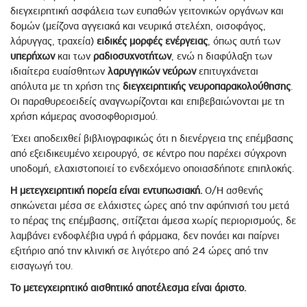
διεγχειρητική ασφάλεια των ευπαθών γειτονικών οργάνων και
δομών (μείζονα αγγειακά και νευρικά στελέχη, οισοφάγος,
λάρυγγας, τραχεία)
ειδικές
μορφές ενέργειας
, όπως αυτή των
υπερήχων
και των
ραδιοσυχνοτήτων
, ενώ η διαφύλαξη των
ιδιαίτερα ευαίσθητων
λαρυγγικών νεύρων
επιτυγχάνεται
απόλυτα με τη χρήση της
διεγχειρητικής νευροπαρακολούθησης
.
Οι παραθυρεοειδείς αναγνωρίζονται και επιβεβαιώνονται με τη
χρήση κάμερας ανοσοφθορισμού.
Έχει αποδειχθεί βιβλιογραφικώς ότι η διενέργεια της επέμβασης
από εξειδικευμένο χειρουργό, σε κέντρο που παρέχει σύγχρονη
υποδομή, ελαχιστοποιεί το ενδεχόμενο οποιασδήποτε επιπλοκής.
Η μετεγχειρητική πορεία είναι εντυπωσιακή.
Ο/Η ασθενής
σηκώνεται μέσα σε ελάχιστες ώρες από την αφύπνισή του μετά
το πέρας της επέμβασης, σιτίζεται άμεσα χωρίς περιορισμούς, δε
λαμβάνει ενδοφλέβια υγρά ή φάρμακα, δεν πονάει και παίρνει
εξιτήριο από την κλινική σε λιγότερο από 24 ώρες από την
εισαγωγή του.
Το μετεγχειρητικό αισθητικό αποτέλεσμα είναι άριστο.