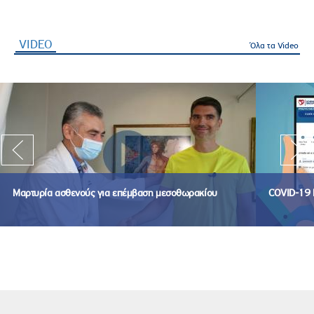
VIDEO
(ενεργή καρτέλα)
Όλα τα Video
Μαρτυρία ασθενούς για επέμβαση μεσοθωρακίου
COVID-19 