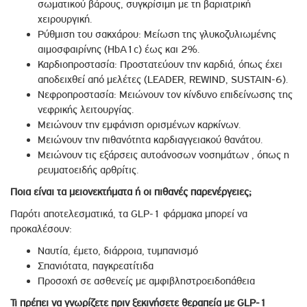
σωματικού βάρους, συγκρίσιμη με τη βαριατρική
χειρουργική.
Ρύθμιση του σακχάρου: Μείωση της γλυκοζυλιωμένης
αιμοσφαιρίνης (HbA1c) έως και 2%.
Καρδιοπροστασία: Προστατεύουν την καρδιά, όπως έχει
αποδειχθεί από μελέτες (LEADER, REWIND, SUSTAIN-6).
Νεφροπροστασία: Μειώνουν τον κίνδυνο επιδείνωσης της
νεφρικής λειτουργίας.
Μειώνουν την εμφάνιση ορισμένων καρκίνων.
Μειώνουν την πιθανότητα καρδιαγγειακού θανάτου.
Μειώνουν τις εξάρσεις αυτοάνοσων νοσημάτων , όπως η
ρευματοειδής αρθρίτις.
Ποια είναι τα μειονεκτήματα ή οι πιθανές παρενέργειες;
Παρότι αποτελεσματικά, τα GLP-1 φάρμακα μπορεί να
προκαλέσουν:
Ναυτία, έμετο, διάρροια, τυμπανισμό
Σπανιότατα, παγκρεατίτιδα
Προσοχή σε ασθενείς με αμφιβληστροειδοπάθεια
Τι πρέπει να γνωρίζετε πριν ξεκινήσετε θεραπεία με GLP-1