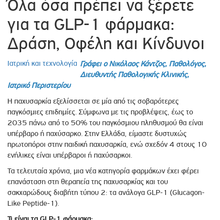
Όλα όσα πρέπει να ξέρετε
για τα GLP-1 φάρμακα:
Δράση, Οφέλη και Κίνδυνοι
Ιατρική και τεχνολογία
Γράφει ο Νικόλαος Κάντζος, Παθολόγος,
Διευθυντής Παθολογικής Κλινικής,
Ιατρικό Περιστερίου
Η παχυσαρκία εξελίσσεται σε μία από τις σοβαρότερες
παγκόσμιες επιδημίες. Σύμφωνα με τις προβλέψεις, έως το
2035 πάνω από το 50% του παγκόσμιου πληθυσμού θα είναι
υπέρβαρο ή παχύσαρκο. Στην Ελλάδα, είμαστε δυστυχώς
πρωτοπόροι στην παιδική παχυσαρκία, ενώ σχεδόν 4 στους 10
ενήλικες είναι υπέρβαροι ή παχύσαρκοι.
Τα τελευταία χρόνια, μια νέα κατηγορία φαρμάκων έχει φέρει
επανάσταση στη θεραπεία της παχυσαρκίας και του
σακχαρώδους διαβήτη τύπου 2: τα ανάλογα GLP-1 (Glucagon-
Like Peptide-1).
Τι είναι τα GLP-1 φάρμακα;