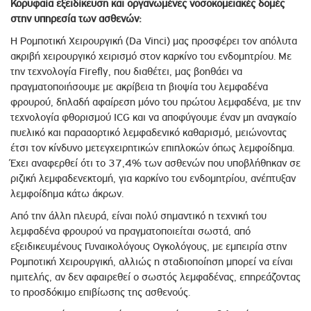
Κορυφαία εξειδίκευση και οργανωμένες νοσοκομειακές δομές
στην υπηρεσία των ασθενών:
Η Ρομποτική Χειρουργική (Da Vinci) μας προσφέρει τον απόλυτα
ακριβή χειρουργικό χειρισμό στον καρκίνο του ενδομητρίου. Με
την τεχνολογία Firefly, που διαθέτει, μας βοηθάει να
πραγματοποιήσουμε με ακρίβεια τη βιοψία του λεμφαδένα
φρουρού, δηλαδή αφαίρεση μόνο του πρώτου λεμφαδένα, με την
τεχνολογία φθορισμού ICG και να αποφύγουμε έναν μη αναγκαίο
πυελικό και παρααορτικό λεμφαδενικό καθαρισμό, μειώνοντας
έτσι τον κίνδυνο μετεγχειρητικών επιπλοκών όπως λεμφοίδημα.
Έχει αναφερθεί ότι το 37,4% των ασθενών που υποβλήθηκαν σε
ριζική λεμφαδενεκτομή, για καρκίνο του ενδομητρίου, ανέπτυξαν
λεμφοίδημα κάτω άκρων.
Από την άλλη πλευρά, είναι πολύ σημαντικό η τεχνική του
λεμφαδένα φρουρού να πραγματοποιείται σωστά, από
εξειδικευμένους Γυναικολόγους Ογκολόγους, με εμπειρία στην
Ρομποτική Χειρουργική, αλλιώς η σταδιοποίηση μπορεί να είναι
ημιτελής, αν δεν αφαιρεθεί ο σωστός λεμφαδένας, επηρεάζοντας
το προσδόκιμο επιβίωσης της ασθενούς.