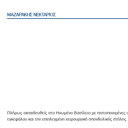
ροσωπικού, Στελεχών και Συνεργατών
ληροφοριών
ΜΑΖΑΡΑΚΗΣ ΝΕΚΤΑΡΙΟΣ
ικαιωμάτων
 Υποψηφιοτήτων
Αποδοχών - Υποψηφιοτήτων
 Επιτροπής Ελέγχου
λέγχου Κανονισμός Λειτουργίας
τυξης 2023
τυξης 2024
λειας Τρίτων Μερών
Προστασίας και Προαγωγής των Δικαιωμάτων των
Πλήρως εκπαιδευθείς στο Ηνωμένο Βασίλειο με πιστοποιημένες υ
εγκεφάλου και την επιπλεγμένη χειρουργική σπονδυλικής στήλης.