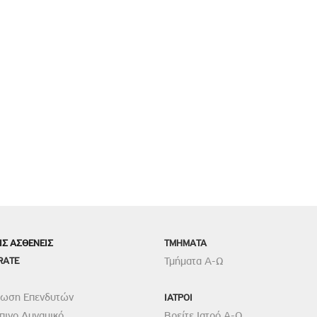
ΙΣ ΑΣΘΕΝΕΙΣ
TMHMATA
RATE
Τμήματα Α-Ω
ρωση Επενδυτών
ΙΑΤΡΟΙ
ινο Δυναμικό
Βρείτε Ιατρό Α-Ω