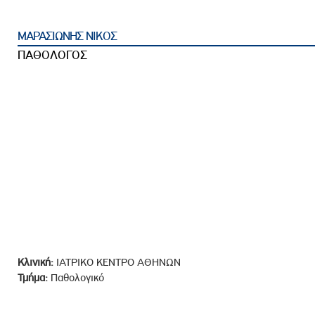
ροσωπικού, Στελεχών και Συνεργατών
ληροφοριών
ΜΑΡΑΣΙΩΝΗΣ ΝΙΚΟΣ
ικαιωμάτων
ΠΑΘΟΛΟΓΟΣ
 Υποψηφιοτήτων
Αποδοχών - Υποψηφιοτήτων
 Επιτροπής Ελέγχου
λέγχου Κανονισμός Λειτουργίας
τυξης 2023
τυξης 2024
λειας Τρίτων Μερών
Προστασίας και Προαγωγής των Δικαιωμάτων των
Κλινική:
ΙΑΤΡΙΚΟ ΚΕΝΤΡΟ ΑΘΗΝΩΝ
Τμήμα:
Παθολογικό