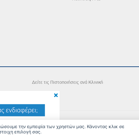
Δείτε τις Πιστοποιήσεις ανά Κλινική
×
2026 Copyright © Iatriko.gr | Powered by Aboutnet
τιώσουμε την εμπειρία των χρηστών μας. Κάνοντας κλικ σε
στοιχη επιλογή σας.
ΔΙΑΧΕΙΡΙΣΗ ΠΡΟΤΙΜΗΣΕΩΝ