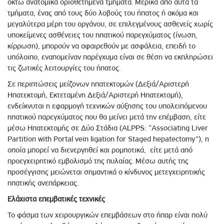
οκτώ ανατομικά οριοθετημένα τμήματα. Μερικά από αυτά τα
τμήματα, ένας από τους δύο λοβούς του ήπατος ή ακόμα και
μεγαλύτερα μέρη του οργάνου, σε επιλεγμένους ασθενείς χωρίς
υποκείμενες ασθένειες του ηπατικού παρεγχύματος (ίνωση,
κίρρωση), μπορούν να αφαιρεθούν με ασφάλεια, επειδή το
υπόλοιπο, εναπομείναν παρέγχυμα είναι σε θέση να εκπληρώσει
τις ζωτικές λειτουργίες του ήπατος.
Σε περιπτώσεις μείζονων ηπατεκτομών (Δεξιά/Αριστερή
Ηπατεκτομή, Εκτεταμένη Δεξιά/Αριστερή Ηπατεκτομή),
ενδείκνυται η εφαρμογή τεχνικών αύξησης του υπολειπόμενου
ηπατικού παρεγχύματος που θα μείνει μετά την επέμβαση, είτε
μέσω Ηπατεκτομής σε Δύο Στάδια (ALPPS: “Associating Liver
Partition with Portal vein ligation for Staged hepatectomy”), η
οποία μπορεί να διενεργηθεί και ρομποτικά, είτε μετά από
προεγχειρητικό εμβολισμό της πυλαίας. Μέσω αυτής της
προσέγγισης μειώνεται σημαντικά ο κίνδυνος μετεγχειρητικής
ηπατικής ανεπάρκειας.
Ελάχιστα επεμβατικές τεχνικές
Το φάσμα των χειρουργικών επεμβάσεων στο ήπαρ είναι πολύ