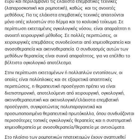
ευρύ και περιλαμβάνει τις ελάχιστα επεμβατικές τεχνικές
(λαπαροσκοπική και ρομποτική), καθώς και τις ανοιχτές
μεθόδους. Για τις ελάχιστα επεμβατικές τεχνικές απαιτούνται
μόνο οπές χιλιοστών στο δέρμα και το κοιλιακό τοίχωμα. Σε
περίπτωση εκτεταμένης ογκολογικής νόσου, είναι απαραίτητη η
ανοιχτή χειρουργική μέθοδος. Σε πολλές περιπτώσεις, οι
χειρουργικές επεμβάσεις συνοδεύονται από χημειοθεραπεία και
ανοσοθεραπεία και ακτινοθεραπεία. Ο συνδυασμός αυτών των
μεθόδων θεραπείας είναι συχνά απαραίτητος, για να επέλθει το
βέλτιστο ογκολογικό αποτέλεσμα.
Στην περίπτωση εκτεταμένων ή πολλαπλών εντοπίσεων, οι
οποίες είναι πολύπλοκες και σε εξαιρετικά απαιτητικές
περιπτώσεις, η θεραπευτική προσέγγιση πρέπει να είναι
διεπιστημονική, αποτελούμενη από χειρουργική, ογκολογική,
ακτινοθεραπευτική και ακτινολογική/ελάχιστα επεμβατική
προσέγγιση, συγκροτώντας πολυπαραγοντικά και
προσωποποιημένα θεραπευτικά πρωτόκολλα, όπου συνδυάζονται
περισσότερες τοπικές ογκολογικές θεραπείες και η συστηματική
χημειοθεραπεία με ανοσοθεραπεία/θεραπεία με αντισώματα.
Στο πλαίσιο των ρομποτικών ηπατεκτομών έχουν αναπτυχθεί