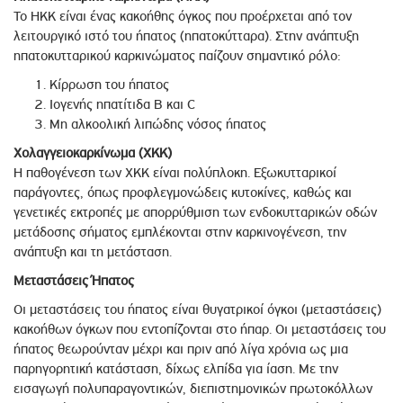
Το ΗΚΚ είναι ένας κακοήθης όγκος που προέρχεται από τον
λειτουργικό ιστό του ήπατος (ηπατοκύτταρα). Στην ανάπτυξη
ηπατοκυτταρικού καρκινώματος παίζουν σημαντικό ρόλο:
Κίρρωση του ήπατος
Ιογενής ηπατίτιδα Β και C
Μη αλκοολική λιπώδης νόσος ήπατος
Χολαγγειοκαρκίνωμα (ΧΚΚ)
Η παθογένεση των ΧΚΚ είναι πολύπλοκη. Εξωκυτταρικοί
παράγοντες, όπως προφλεγμονώδεις κυτοκίνες, καθώς και
γενετικές εκτροπές με απορρύθμιση των ενδοκυτταρικών οδών
μετάδοσης σήματος εμπλέκονται στην καρκινογένεση, την
ανάπτυξη και τη μετάσταση.
Μεταστάσεις Ήπατος
Οι μεταστάσεις του ήπατος είναι θυγατρικοί όγκοι (μεταστάσεις)
κακοήθων όγκων που εντοπίζονται στο ήπαρ. Οι μεταστάσεις του
ήπατος θεωρούνταν μέχρι και πριν από λίγα χρόνια ως μια
παρηγορητική κατάσταση, δίχως ελπίδα για ίαση. Με την
εισαγωγή πολυπαραγοντικών, διεπιστημονικών πρωτοκόλλων