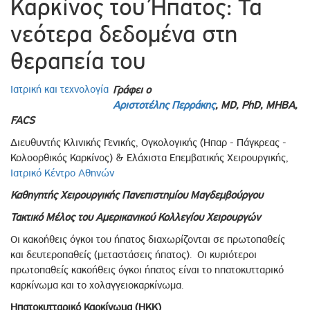
Καρκίνος του Ήπατος: Τα
νεότερα δεδομένα στη
θεραπεία του
Ιατρική και τεχνολογία
Γράφει ο
Αριστοτέλης Περράκης
, MD, PhD, MHBA,
FACS
Διευθυντής Κλινικής Γενικής, Ογκολογικής (Ήπαρ - Πάγκρεας -
Κολοορθικός Καρκίνος) & Ελάχιστα Επεμβατικής Χειρουργικής,
Ιατρικό Κέντρο Αθηνών
Καθηγητής Χειρουργικής Πανεπιστημίου Μαγδεμβούργου
Τακτικό Μέλος του Αμερικανικού Κολλεγίου Χειρουργών
Οι κακοήθεις όγκοι του ήπατος διαχωρίζονται σε πρωτοπαθείς
και δευτεροπαθείς (μεταστάσεις ήπατος). Οι κυριότεροι
πρωτοπαθείς κακοήθεις όγκοι ήπατος είναι το ηπατοκυτταρικό
καρκίνωμα και το χολαγγειοκαρκίνωμα.
Ηπατοκυτταρικό Καρκίνωμα (ΗΚΚ)