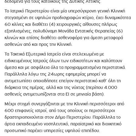
δεδομένα για τους κατοίκους της Δυτικής Αττικής.
Το Ιατρικό Περιστερίου είναι μία υπερσύγχρονη γενική Κλινική
στεγασμένη σε υψηλών προδιαγραφών κτίριο, έχει δυναμικότητα
60 κλίνες και διαθέτει (4) χειρουργικές αίθουσες πλήρως
εξοπλισμένες, πολυδύναμη Μονάδα Εντατικής Θεραπείας (6)
κλινών και επίσης διαθέτει ασθενοφόρα για άμεση μεταφορά
ασθενών από και προς την Κλινική.
Τα Τακτικά Εξωτερικά Ιατρεία είναι στελεχωμένα με
ειδικευμένους Ιατρούς όλων των ειδικοτήτων και καλύπτουν
άμεσα και με ασφάλεια όλα τα προγραμματισμένα περιστατικά.
Παράλληλα λόγω της 24ωρης εφημερίας μπορεί να
αντιμετωπίσει οποιοδήποτε επείγον περιστατικό καθ’ όλη τη
διάρκεια της ημέρας, αλλά και της νύχτας (περίπου 4.000
ασθενείς αντιμετωπίζονται στα ΕΙ σε μηνιαία βάση).
Μέχρι στιγμή συνεργάζονται με την Κλινική περισσότεροι από
600 επιφανείς ιατροί, από τους οποίους οι περισσότεροι
δραστηριοποιούνται στον Δήμο Περιστερίου. Παράλληλα το
άρτια εκπαιδευμένο νοσηλευτικό, παραϊατρικό και διοικητικό
προσωπικό παρέχει υπηρεσίες υψηλού επιπέδου.