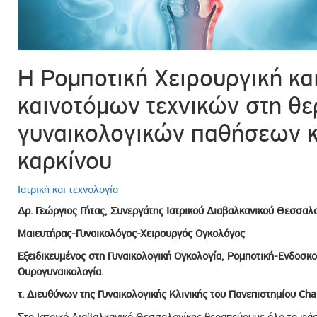
ροσωπικού, Στελεχών και Συνεργατών
ληροφοριών
ικαιωμάτων
Η Ρομποτική Χειρουργική κα
 Υποψηφιοτήτων
Αποδοχών - Υποψηφιοτήτων
καινοτόμων τεχνικών στη θε
γυναικολογικών παθήσεων κ
 Επιτροπής Ελέγχου
καρκίνου
λέγχου Κανονισμός Λειτουργίας
τυξης 2023
Ιατρική και τεχνολογία
τυξης 2024
Δρ. Γεώργιος Γήτας, Συνεργάτης Ιατρικού Διαβαλκανικού Θεσσαλ
λειας Τρίτων Μερών
Μαιευτήρας-Γυναικολόγος-Χειρουργός Ογκολόγος
Προστασίας και Προαγωγής των Δικαιωμάτων των
Εξειδικευμένος στη Γυναικολογική Ογκολογία, Ρομποτική-Ενδοσκο
Ουρογυναικολογία.
τ. Διευθύνων της Γυναικολογικής Κλινικής του Πανεπιστημίου Ch