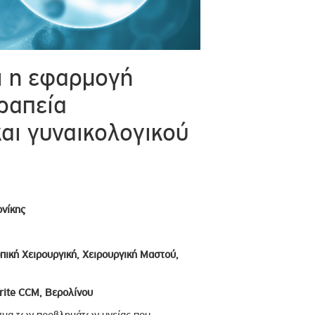
ι η εφαρμογή
ραπεία
αι γυναικολογικού
ονίκης
πική Χειρουργική, Χειρουργική Μαστού,
arite CCM, Βερολίνου