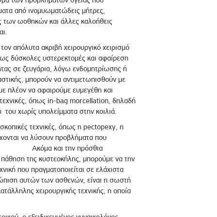
σμα των προβλημάτων υγείας που
ματα από ινομυωματώδεις μήτρες,
ς των ωοθηκών και άλλες καλοήθεις
αι.
τον απόλυτα ακριβή χειρουργικό χειρισμό
ως δύσκολες υστερεκτομές και αφαίρεση
ητας σε ζευγάρια, λόγω ενδομητρίωσης ή
στικής, μπορούν να αντιμετωπισθούν με
με πλέον να αφαιρούμε ευμεγέθη και
εχνικές, όπως in-bag morcellation, δηλαδή
ή του χωρίς υπολείμματα στην κοιλιά.
κοπικές τεχνικές, όπως η pectopexy, η
χονται να λύσουν προβλήματα που
εια. Ακόμα και την πρόσθια
πάθηση της κυστεοκήλης, μπορούμε να την
χνική που πραγματοποιείται σε ελάχιστα
τώπιση αυτών των ασθενών, είναι η σωστή
ατάλληλης χειρουργικής τεχνικής, η οποία