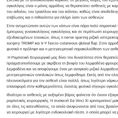
Σχετικά με το γυναικολογικό καρκίνο, σε μεγάλες χώρες του εξωτ
ογκολόγος είναι ο μόνος αρμόδιος να θεραπεύσει ασθενείς με κα
του αιδοίου, του τραχήλου και του κόλπου, καθώς είναι αποδεδειγ
επιβίωσης και η πιθανότητα για πλήρη ίαση των ασθενών.
Στην αντιμετώπιση αυτών των νόσων είναι πάρα πολύ σημαντικό 
έμπειρους γυναικολόγους ογκολόγους και σε περίπτωση χειρουργι
εξειδικευμένων τεχνικών, όπως η nerve sparing ριζική υστερεκτομή
surgery TROMP και V-Y fascio-cutaneous gluteal flap. Στην αρμο
φυσικά η πρόληψη και η μετεγχειρητική παρακολούθηση των ασθε
Η Ρομποτική Χειρουργική μας δίνει την δυνατότητα στην θεραπεία
πραγματοποιήσουμε με ακρίβεια τη βιοψία του λεμφαδένα φρουρ
λεμφαδένα και να αποφύγουμε έναν μη αναγκαίο ριζικό λεμφαδενι
μετεγχειρητικών επιπλοκών όπως λεμφοίδημα. Εκτός από την ελα
πλεονεκτήματα για την ασθενή είναι πολλά, όπως λιγότερη νάρκω
επαναφορά στην καθημερινότητα, έχοντας φυσικά σίγουρο ογκολο
Ιδιαίτερα οι ασθενείς με αυξημένο βάρος φαίνεται ότι έχουν εξαι
ρομποτικής χειρουργικής. Η συσκευή Da Vinci Xi χρησιμοποιεί μα
σε όλες τις κατευθύνσεις, τα οποία ανυψώνονται από τους βραχίο
να χειρουργεί με λιγότερη ενδοκοιλιακή πίεση, η οποία μπορεί ν