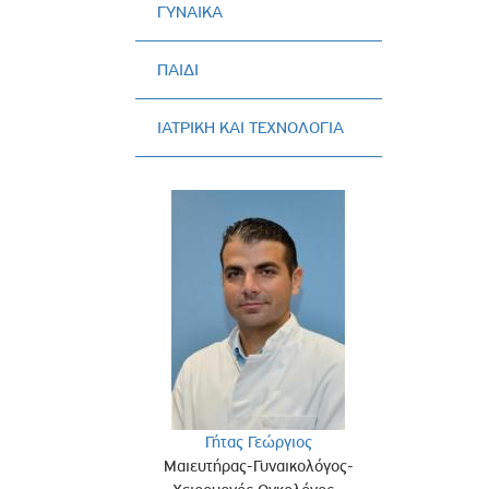
ΓΥΝΑΙΚΑ
Πολιτική Προσλήψεων Π
Πολιτικές Ασφάλειας Π
ΠΑΙΔΙ
Πολιτική Ανθρώπινων Δ
Επιτροπή Αποδοχών και
ΙΑΤΡΙΚΗ ΚΑΙ ΤΕΧΝΟΛΟΓΙΑ
Κανονισμός Επιτροπής 
Επιτροπή Ελέγχου
Κανονισμός Λειτουργίας
Διεύθυνση Εσωτερικού Ε
Έκθεσης Βιώσιμης Ανάπ
Έκθεση Βιώσιμης Ανάπ
Πολιτική Δέουσας Επιμέ
Πολιτική Αναγνώρισης 
Ασθενών
Ειδική Ετήσια Έκθεση
Γήτας Γεώργιος
Μαιευτήρας-Γυναικολόγος-