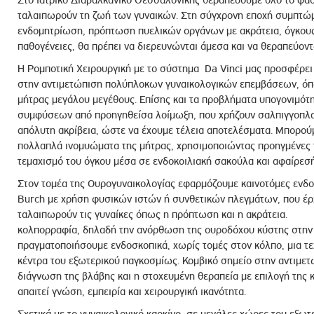
Στο Ιατρικό Διαβαλκανικό Θεσσαλονίκης θεραπεύουμε όλο το φά
ταλαιπωρούν τη ζωή των γυναικών. Στη σύγχρονη εποχή συμπτώ
ενδομητρίωση, πρόπτωση πυελικών οργάνων με ακράτεια, όγκου
παθογένειες, θα πρέπει να διερευνώνται άμεσα και να θεραπεύοντ
Η Ρομποτική Χειρουργική με το σύστημα Da Vinci μας προσφέρει 
στην αντιμετώπιση πολύπλοκων γυναικολογικών επεμβάσεων, όπ
μήτρας μεγάλου μεγέθους. Επίσης και τα προβλήματα υπογονιμότ
συμφύσεων από προηγηθείσα λοίμωξη, που χρήζουν σαλπιγγοπλα
απόλυτη ακρίβεια, ώστε να έχουμε τέλεια αποτελέσματα. Μπορού
πολλαπλά ινομυώματα της μήτρας, χρησιμοποιώντας προηγμένες τ
τεμαχισμό του όγκου μέσα σε ενδοκοιλιακή σακούλα και αφαίρεσ
Στον τομέα της Ουρογυναικολογίας εφαρμόζουμε καινοτόμες ενδοσ
Βurch με χρήση φυσικών ιστών ή συνθετικών πλεγμάτων, που έρ
ταλαιπωρούν τις γυναίκες όπως η πρόπτωση και η ακράτ
κολπορραφία, δηλαδή την ανόρθωση της ουροδόχου κύστης στην 
πραγματοποιήσουμε ενδοσκοπικά, χωρίς τομές στον κόλπο, μια τε
κέντρα του εξωτερικού παγκοσμίως. Κομβικό σημείο στην αντιμε
διάγνωση της βλάβης και η στοχευμένη θεραπεία με επιλογή της κ
απαιτεί γνώση, εμπειρία και χειρουργική ικανότητα.