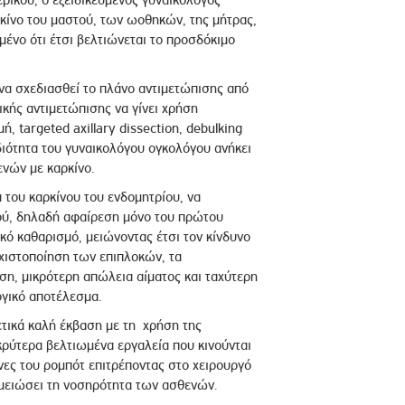
ερικού, ο εξειδικευμένος γυναικολόγος
ρκίνο του μαστού, των ωοθηκών, της μήτρας,
μένο ότι έτσι βελτιώνεται το προσδόκιμο
να σχεδιασθεί το πλάνο αντιμετώπισης από
κής αντιμετώπισης να γίνει χρήση
, targeted axillary dissection, debulking
διότητα του γυναικολόγου ογκολόγου ανήκει
νών με καρκίνο.
 του καρκίνου του ενδομητρίου, να
ού, δηλαδή αφαίρεση μόνο του πρώτου
κό καθαρισμό, μειώνοντας έτσι τον κίνδυνο
χιστοποίηση των επιπλοκών, τα
ση, μικρότερη απώλεια αίματος και ταχύτερη
γικό αποτέλεσμα.
ρετικά καλή έκβαση με τη χρήση της
κρύτερα βελτιωμένα εργαλεία που κινούνται
νες του ρομπότ επιτρέποντας στο χειρουργό
α μειώσει τη νοσηρότητα των ασθενών.