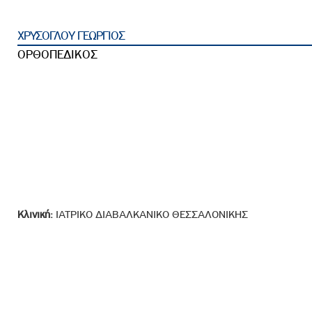
ροσωπικού, Στελεχών και Συνεργατών
ληροφοριών
ΧΡΥΣΟΓΛΟΥ ΓΕΩΡΓΙΟΣ
ικαιωμάτων
ΟΡΘΟΠΕΔΙΚΟΣ
 Υποψηφιοτήτων
Αποδοχών - Υποψηφιοτήτων
 Επιτροπής Ελέγχου
λέγχου Κανονισμός Λειτουργίας
τυξης 2023
τυξης 2024
Κλινική:
ΙΑΤΡΙΚΟ ΔΙΑΒΑΛΚΑΝΙΚΟ ΘΕΣΣΑΛΟΝΙΚΗΣ
λειας Τρίτων Μερών
Προστασίας και Προαγωγής των Δικαιωμάτων των