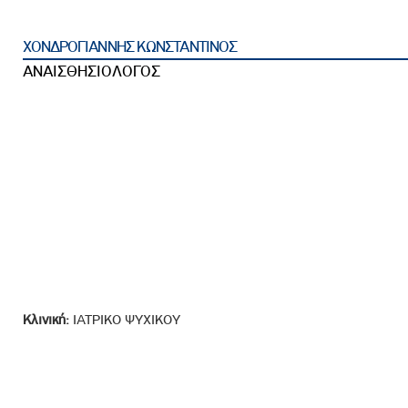
ροσωπικού, Στελεχών και Συνεργατών
ληροφοριών
ΧΟΝΔΡΟΓΙΑΝΝΗΣ ΚΩΝΣΤΑΝΤΙΝΟΣ
ικαιωμάτων
ΑΝΑΙΣΘΗΣΙΟΛΟΓΟΣ
 Υποψηφιοτήτων
Αποδοχών - Υποψηφιοτήτων
 Επιτροπής Ελέγχου
λέγχου Κανονισμός Λειτουργίας
τυξης 2023
τυξης 2024
λειας Τρίτων Μερών
Κλινική:
ΙΑΤΡΙΚΟ ΨΥΧΙΚΟΥ
Προστασίας και Προαγωγής των Δικαιωμάτων των