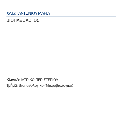
ροσωπικού, Στελεχών και Συνεργατών
ληροφοριών
ΧΑΤΖΗΑΝΤΩΝΙΟΥ ΜΑΡΙΑ
ικαιωμάτων
ΒΙΟΠΑΘΟΛΟΓΟΣ
 Υποψηφιοτήτων
Αποδοχών - Υποψηφιοτήτων
 Επιτροπής Ελέγχου
λέγχου Κανονισμός Λειτουργίας
τυξης 2023
τυξης 2024
Κλινική:
ΙΑΤΡΙΚΟ ΠΕΡΙΣΤΕΡΙΟΥ
λειας Τρίτων Μερών
Τμήμα:
Βιοπαθολογικό (Μικροβιολογικό)
Προστασίας και Προαγωγής των Δικαιωμάτων των