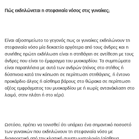
Πώς εκδηλώνεται η στεφανιαία νόσος στις γυναίκες;
Είναι αξιοσημείωτο το γεγονός πως οι γυναίκες εκδηλώνουν τη
στεφανιαία νόσο μία δεκαετία αργότερα από τους άνδρες και η
συνήθης πρώτη εκδήλωση είναι η στηθάγχη σε αντίθεση με τους
άνδρες που είναι το έμφραγμα του μυοκαρδίου. Τα συμπτώματα
είναι παραπλήσια με αυτά των ανδρών (πόνος στο στήθος ή
δύσπνοια κατά την κόπωση σε περίπτωση στηθάγχης, ή έντονο
προκάρδιο άλγος ή αίσθημα βάρους στο θώρακα σε περίπτωση
οξέος εμφράγματος του μυοκαρδίου με ή χωρίς αντανάκλαση στο
λαιμό, στην πλάτη ή στο χέρι).
Ωστόσο, πρέπει να τονισθεί ότι υπάρχει ένα σημαντικό ποσοστό
των γυναικών που εκδηλώνουν τη στεφανιαία νόσο με
διαφορετική από την κλασική συμπτωματολογία (αίσθημα