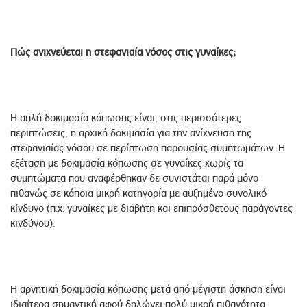
Πώς ανιχνεύεται η στεφανιαία νόσος στις γυναίκες;
Η απλή δοκιμασία κόπωσης είναι, στις περισσότερες
περιπτώσεις, η αρχική δοκιμασία για την ανίχνευση της
στεφανιαίας νόσου σε περίπτωση παρουσίας συμπτωμάτων. Η
εξέταση με δοκιμασία κόπωσης σε γυναίκες χωρίς τα
συμπτώματα που αναφέρθηκαν δε συνιστάται παρά μόνο
πιθανώς σε κάποια μικρή κατηγορία με αυξημένο συνολικό
κίνδυνο (π.χ. γυναίκες με διαβήτη και επιπρόσθετους παράγοντες
κινδύνου).
Η αρνητική δοκιμασία κόπωσης μετά από μέγιστη άσκηση είναι
ιδιαίτερα σημαντική αφού δηλώνει πολύ μικρή πιθανότητα