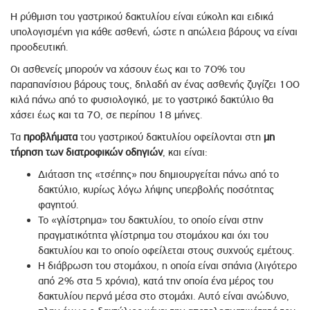
Η ρύθμιση του γαστρικού δακτυλίου είναι εύκολη και ειδικά
υπολογισμένη για κάθε ασθενή, ώστε η απώλεια βάρους να είναι
προοδευτική.
Οι ασθενείς µπορούν να χάσουν έως και το 70% του
παραπανίσιου βάρους τους, δηλαδή αν ένας ασθενής ζυγίζει 100
κιλά πάνω από το φυσιολογικό, µε το γαστρικό δακτύλιο θα
χάσει έως και τα 70, σε περίπου 18 µήνες.
Τα
προβλήματα
του γαστρικού δακτυλίου οφείλονται στη
µη
τήρηση των διατροφικών οδηγιών
, και είναι:
Διάταση της «τσέπης» που δημιουργείται πάνω από το
δακτύλιο, κυρίως λόγω λήψης υπερβολής ποσότητας
φαγητού.
Το «γλίστρημα» του δακτυλίου, το οποίο είναι στην
πραγματικότητα γλίστρημα του στοµάχου και όχι του
δακτυλίου και το οποίο οφείλεται στους συχνούς εµέτους.
Η διάβρωση του στοµάχου, η οποία είναι σπάνια (λιγότερο
από 2% στα 5 χρόνια), κατά την οποία ένα µέρος του
δακτυλίου περνά µέσα στο στοµάχι. Αυτό είναι ανώδυνο,