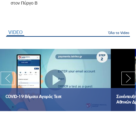
στον Πύργο Β
VIDEO
(ενεργή καρτέλα)
Όλα τα Video
COVID-19 Βήματα Αγοράς Τεστ
Συνέντευξ
Αθηνών Δρ. 