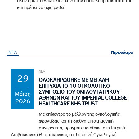
πλην όµως ο δακτύλιος χάνει την αποτελεσµατικότητά του
και πρέπει να αφαιρεθεί.
ΝΕΑ
Περισσότερα
Περισσότερα
ΝΕΑ
29
ΟΛΟΚΛΗΡΩΘΗΚΕ ΜΕ ΜΕΓΑΛΗ
ΕΠΙΤΥΧΙΑ ΤΟ 1Ο ΟΓΚΟΛΟΓΙΚΟ
ΣΥΜΠΟΣΙΟ ΤΟΥ ΟΜΙΛΟΥ ΙΑΤΡΙΚΟΥ
Μάιος
ΑΘΗΝΩΝ ΚΑΙ ΤΟΥ IMPERIAL COLLEGE
2026
HEALTHCARE NHS TRUST
Με επίκεντρο το μέλλον της ογκολογικής
φροντίδας και τη διεθνή επιστημονική
συνεργασία, πραγματοποιήθηκε στο Ιατρικό
Διαβαλκανικό Θεσσαλονίκης το 1ο κοινό Ογκολογικό