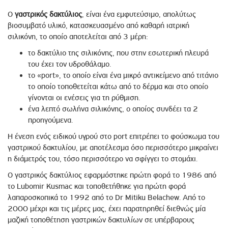
Ο
γαστρικός δακτύλιος
, είναι ένα εμφυτεύσιμο, απολύτως
βιοσυµβατό υλικό, κατασκευασμένο από καθαρή ιατρική
σιλικόνη, το οποίο αποτελείται από 3 µέρη:
το δακτύλιο της σιλικόνης, που στην εσωτερική πλευρά
του έχει τον υδροθάλαμο.
το «port», το οποίο είναι ένα µικρό αντικείμενο από τιτάνιο
το οποίο τοποθετείται κάτω από το δέρµα και στο οποίο
γίνονται οι ενέσεις για τη ρύθμιση.
ένα λεπτό σωλήνα σιλικόνης, ο οποίος συνδέει τα 2
προηγούμενα.
Η ένεση ενός ειδικού υγρού στο port επιτρέπει το φούσκωµα του
γαστρικού δακτυλίου, µε αποτέλεσμα όσο περισσότερο µικραίνει
η διάµετρός του, τόσο περισσότερο να σφίγγει το στοµάχι.
Ο γαστρικός δακτύλιος εφαρμόστηκε πρώτη φορά το 1986 από
το Lubomir Kusmac και τοποθετήθηκε για πρώτη φορά
λαπαροσκοπικά το 1992 από το Dr Mitiku Belachew. Από το
2000 µέχρι και τις µέρες µας, έχει παρατηρηθεί διεθνώς µία
µαζική τοποθέτηση γαστρικών δακτυλίων σε υπέρβαρους