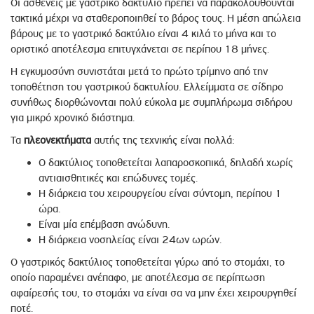
Οι ασθενείς µε γαστρικό δακτύλιο πρέπει να παρακολουθούνται
τακτικά µέχρι να σταθεροποιηθεί το βάρος τους. Η µέση απώλεια
βάρους µε το γαστρικό δακτύλιο είναι 4 κιλά το µήνα και το
οριστικό αποτέλεσμα επιτυγχάνεται σε περίπου 18 µήνες.
Η εγκυμοσύνη συνιστάται µετά το πρώτο τρίµηνο από την
τοποθέτηση του γαστρικού δακτυλίου. Ελλείμματα σε σίδηρο
συνήθως διορθώνονται πολύ εύκολα µε συμπλήρωμα σιδήρου
για µικρό χρονικό διάστηµα.
Τα
πλεονεκτήματα
αυτής της τεχνικής είναι πολλά:
Ο δακτύλιος τοποθετείται λαπαροσκοπικά, δηλαδή χωρίς
αντιαισθητικές και επώδυνες τοµές.
Η διάρκεια του χειρουργείου είναι σύντοµη, περίπου 1
ώρα.
Είναι µία επέμβαση ανώδυνη.
Η διάρκεια νοσηλείας είναι 24ων ωρών.
Ο γαστρικός δακτύλιος τοποθετείται γύρω από το στοµάχι, το
οποίο παραµένει ανέπαφο, µε αποτέλεσμα σε περίπτωση
αφαίρεσής του, το στοµάχι να είναι σα να µην έχει χειρουργηθεί
ποτέ.