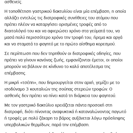
ασθενείς.
Η τοποθέτηση γαστρικού δακτυλίου είναι µία επέμβαση, η οποία
αλλάζει εντελώς τις διατροφικές συνήθειες του ατόµου που
πρέπει πλέον να καταργήσει ορισμένες τροφές από το
διαιτολόγιό του και να αφιερώσει χρόνο στα γεύµατά του, να
µασά πολύ περισσότερο χρόνο την τροφή του, ήρεµα και αργά
και να σταµατά το φαγητό µε το πρώτο αίσθημα κορεσµού.
Σε περίπτωση που δεν τηρηθούν οι διατροφικές οδηγίες, που
πρέπει να γίνουν κανόνας ζωής, εμφανίζονται έµετοι, οι οποίοι
µπορούν να βάλουν σε κίνδυνο το καλό αποτέλεσμα της
επέμβασης.
Η µικρή «τσέπη», που δημιουργείται στην αρχή, γεµίζει µε το
ισοδύναμο 3 κουταλιών της σούπας στερεών τροφών. Ο
ασθενής δεν πρέπει να πίνει κατά τη διάρκεια του φαγητού.
Με τον γαστρικό δακτύλιο χρειάζεται πάντα προσοχή στη
διατροφή, διότι πίνοντας αναψυκτικά ή καταναλώνοντας παγωτό
ή τροφές µε πολύ ζάχαρη το βάρος αυξάνεται λόγω πρόσληψης
υπερβολικών θερµίδων, παρά την επέμβαση.