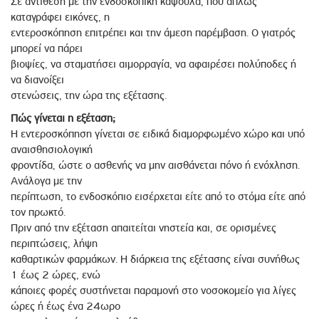
Σε αντίθεση με την ενδοσκοπική κάψουλα, που απλώς
καταγράφει εικόνες, η
εντεροσκόπηση επιτρέπει και την άμεση παρέμβαση. Ο γιατρός
μπορεί να πάρει
βιοψίες, να σταματήσει αιμορραγία, να αφαιρέσει πολύποδες ή
να διανοίξει
στενώσεις, την ώρα της εξέτασης.
Πώς γίνεται η εξέταση;
Η εντεροσκόπηση γίνεται σε ειδικά διαμορφωμένο χώρο και υπό
αναισθησιολογική
φροντίδα, ώστε ο ασθενής να μην αισθάνεται πόνο ή ενόχληση.
Ανάλογα με την
περίπτωση, το ενδοσκόπιο εισέρχεται είτε από το στόμα είτε από
τον πρωκτό.
Πριν από την εξέταση απαιτείται νηστεία και, σε ορισμένες
περιπτώσεις, λήψη
καθαρτικών φαρμάκων. Η διάρκεια της εξέτασης είναι συνήθως
1 έως 2 ώρες, ενώ
κάποιες φορές συστήνεται παραμονή στο νοσοκομείο για λίγες
ώρες ή έως ένα 24ωρο