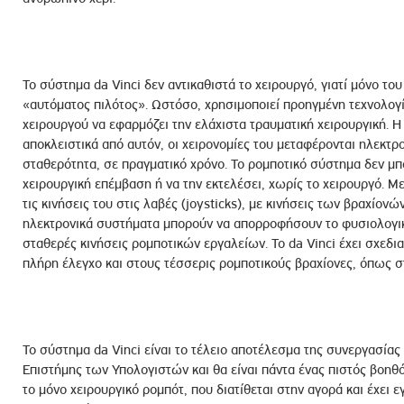
Το σύστημα da Vinci δεν αντικαθιστά το χειρουργό, γιατί μόνο του
«αυτόματος πιλότος». Ωστόσο, χρησιμοποιεί προηγμένη τεχνολογία
χειρουργού να εφαρμόζει την ελάχιστα τραυματική χειρουργική. Η
αποκλειστικά από αυτόν, οι χειρονομίες του μεταφέρονται ηλεκτρο
σταθερότητα, σε πραγματικό χρόνο. Το ρομποτικό σύστημα δεν μπορ
χειρουργική επέμβαση ή να την εκτελέσει, χωρίς το χειρουργό. Με
τις κινήσεις του στις λαβές (joysticks), με κινήσεις των βραχίονώ
ηλεκτρονικά συστήματα μπορούν να απορροφήσουν το φυσιολογικό
σταθερές κινήσεις ρομποτικών εργαλείων. Το da Vinci έχει σχεδια
πλήρη έλεγχο και στους τέσσερις ρομποτικούς βραχίονες, όπως στ
Το σύστημα da Vinci είναι το τέλειο αποτέλεσμα της συνεργασίας 
Επιστήμης των Υπολογιστών και θα είναι πάντα ένας πιστός βοηθό
το μόνο χειρουργικό ρομπότ, που διατίθεται στην αγορά και έχει ε