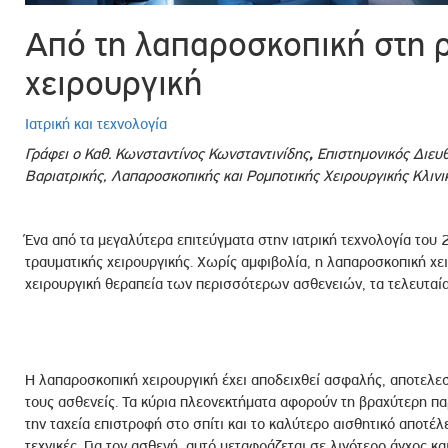
ροσωπικού, Στελεχών και Συνεργατών
Από τη λαπαροσκοπική στη 
ληροφοριών
χειρουργική
ικαιωμάτων
 Υποψηφιοτήτων
Ιατρική και τεχνολογία
Αποδοχών - Υποψηφιοτήτων
Γράφει ο Καθ. Κωνσταντίνος Κωνσταντινίδης
,
Επιστημονικός Διευθυ
Βαριατρικής, Λαπαροσκοπικής και Ρομποτικής Χειρουργικής Κλινι
 Επιτροπής Ελέγχου
λέγχου Κανονισμός Λειτουργίας
Ένα από τα μεγαλύτερα επιτεύγματα στην ιατρική τεχνολογία του 
τυξης 2023
τραυματικής χειρουργικής. Χωρίς αμφιβολία, η λαπαροσκοπική χε
χειρουργική θεραπεία των περισσότερων ασθενειών, τα τελευταία 
τυξης 2024
λειας Τρίτων Μερών
Προστασίας και Προαγωγής των Δικαιωμάτων των
Η λαπαροσκοπική χειρουργική έχει αποδειχθεί ασφαλής, αποτελεσμ
τους ασθενείς. Τα κύρια πλεονεκτήματα αφορούν τη βραχύτερη πα
την ταχεία επιστροφή στο σπίτι και τo καλύτερο αισθητικό αποτέλ
τεχνικές. Για τον ασθενή, αυτό μεταφράζεται σε λιγότερο άγχος κ