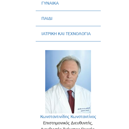
ΓΥΝΑΙΚΑ
Πολιτική Προσλήψεων Π
Πολιτικές Ασφάλειας Π
ΠΑΙΔΙ
Πολιτική Ανθρώπινων Δ
Επιτροπή Αποδοχών και
ΙΑΤΡΙΚΗ ΚΑΙ ΤΕΧΝΟΛΟΓΙΑ
Κανονισμός Επιτροπής 
Επιτροπή Ελέγχου
Κανονισμός Λειτουργίας
Διεύθυνση Εσωτερικού Ε
Έκθεσης Βιώσιμης Ανάπ
Έκθεση Βιώσιμης Ανάπ
Πολιτική Δέουσας Επιμέ
Πολιτική Αναγνώρισης 
Ασθενών
Ειδική Ετήσια Έκθεση
Κωνσταντινίδης Κωνσταντίνος
Επιστημονικός Διευθυντής,