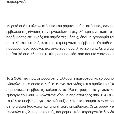
χειρουργική.
Μερικά από τα πλεονεκτήματα του ρομποτικού συστήματος daVinci 
εμβέλεια της κίνησης των εργαλείων, η μεγαλύτερη κινητικότητα, 
παρέμβασης σε μικρές και απρόσιτες θέσεις, όπου η εργονομία το
ασφαλή, κατά τη διάρκεια της χειρουργικής επέμβασης. Οι ασθεν
παραμονή στο νοσοκομείο, λιγότερο πόνο, λιγότερη απώλεια αίμα
αισθητικό αποτέλεσμα, ταχύτερη αποκατάσταση και πιο γρήγορη ε
Το 2006, για πρώτη φορά στην Ελλάδα, εγκαταστάθηκε το ρομποτ
Αθηνών, με το οποίο ο Καθ. Κ. Κωνσταντινίδης και η ομάδα του 
ρομποτικές επεμβάσεις, καλύπτοντας όλο το φάσμα της γενικής χ
εμπειρία του Καθ. Κ. Κωνσταντινίδη με περισσότερες από 1500
το τέλειο υπόβαθρο για την ανάπτυξη ελάχιστα τραυματικών χειρο
σε ιδιαίτερα δύσκολες και απαιτητικές επεμβάσεις. Οι χειρουργικ
τεχνικών της λαπαροσκοπικής και ρομποτικής χειρουργικής δεν δ