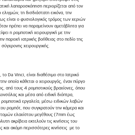
ατική λαπαροσκόπηση περιορίζεται από τον
ελιγμών, τη δισδιάστατη εικόνα, την
πως είναι ο φυσιολογικός τρόμος των χεριών
ταν πρέπει να παραμείνουν αμετάβλητα για
ίψει η ρομποτική χειρουργική με την
ην παροχή ιατρικής βοήθειας στο πεδίο της
 σύγχρονης χειρουργικής.
ο Da Vinci, είναι διαθέσιμο στο Ιατρικό
την οποία κάθεται ο χειρουργός, έναν πύργο
ος, από τους 4 ρομποτικούς βραχίονες, όπου
ονσόλας και μέσα από ειδική διόπτρα,
τα ρομποτικά εργαλεία, μέσω ειδικών λαβών
 του ρομπότ, που συγκρατούν την κάμερα και
σω τομών ελαχίστου μεγέθους (7mm έως
λυτη ακρίβεια εκτελούν τις κινήσεις του
ς και ακόμη περισσότερες κινήσεις με το