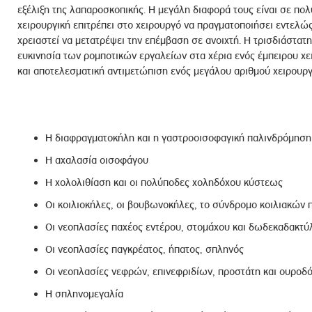
εξέλιξη της λαπαροσκοπικής. Η μεγάλη διαφορά τους είναι σε πο
χειρουργική επιτρέπει στο χειρουργό να πραγματοποιήσει εντελώς
χρειαστεί να μετατρέψει την επέμβαση σε ανοιχτή. Η τρισδιάστατη
ευκινησία των ρομποτικών εργαλείων στα χέρια ενός έμπειρου χε
και αποτελεσματική αντιμετώπιση ενός μεγάλου αριθμού χειρουρ
Η διαφραγματοκήλη και η γαστροοισοφαγική παλινδρόμηση
Η αχαλασία οισοφάγου
Η χολολιθίαση και οι πολύποδες χοληδόχου κύστεως
Οι κοιλιοκήλες, οι βουβωνοκήλες, το σύνδρομο κοιλιακώ
Οι νεοπλασίες παχέος εντέρου, στομάχου και δωδεκαδακτύ
Οι νεοπλασίες παγκρέατος, ήπατος, σπληνός
Οι νεοπλασίες νεφρών, επινεφριδίων, προστάτη και ουροδ
Η σπληνομεγαλία