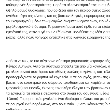
καθημερινές δραστηριότητες. Παρά τα πλεονεκτήματά της, η συμβ
υψηλό βαθμό δυσκολίας, που ορίζεται από τον περιορισμένο χώρο 
αντίθετη όψη της κίνησης και τις βιοτεχνολογικές παραμέτρους ό
του χειρουργού, μέσω των μακρών, άκαμπτων εργαλείων, ειδικά ό
μεγάλο χρονικό διάστημα. Τα μειονεκτήματα αυτά ήρθε να τα εξαλε
ου
εμφάνισή της, στην αυγή του 21
αιώνα. Γεννήθηκε ως ιδέα για τ
μάχης, αλλά πολύ γρήγορα εντάχθηκε στις κλινικές εφαρμογές της
Από το 2006, το πιο σύγχρονο σύστημα ρομποτικής χειρουργικής, τ
Κέντρο Αθηνών. Αυτό το σύστημα αποτελείται από μία κονσόλα, σ
με ηλεκτρονικά συστήματα και οθόνες υψηλής ευκρίνειας και, τέλ
προσαρμόζονται τα ρομποτικά εργαλεία. Ο χειρουργός, μέσω της κ
βλέπει στο εσωτερικό του σώματος τρισδιάστατα και χειρίζεται 
(joysticks) και πεντάλ, έχοντας τον πλήρη έλεγχο των βραχιόνων
τα εργαλεία, τα οποία εισέρχονται στο σώμα του ασθενούς, μέ
10mm). Τα ρομποτικά εργαλεία είναι ιδιαίτερα ευέλικτα και με από
χειρουργού ενώ παράλληλα, στο τελευταίο 1,5cm, κάνουν τις ίδιε
ανθρώπινο χέρι.