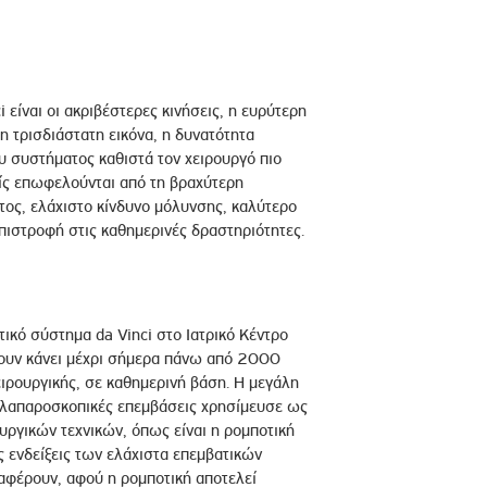
είναι οι ακριβέστερες κινήσεις, η ευρύτερη
η τρισδιάστατη εικόνα, η δυνατότητα
υ συστήματος καθιστά τον χειρουργό πιο
είς επωφελούνται από τη βραχύτερη
τος, ελάχιστο κίνδυνο μόλυνσης, καλύτερο
πιστροφή στις καθημερινές δραστηριότητες.
ικό σύστημα da Vinci στο Ιατρικό Κέντρο
έχουν κάνει μέχρι σήμερα πάνω από 2000
ειρουργικής, σε καθημερινή βάση. Η μεγάλη
0 λαπαροσκοπικές επεμβάσεις χρησίμευσε ως
υργικών τεχνικών, όπως είναι η ρομποτική
ές ενδείξεις των ελάχιστα επεμβατικών
ιαφέρουν, αφού η ρομποτική αποτελεί