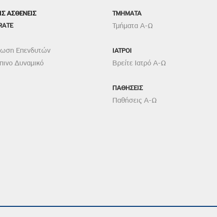
ροσωπικού, Στελεχών και Συνεργατών
ΙΣ ΑΣΘΕΝΕΙΣ
TMHMATA
ληροφοριών
RATE
Τμήματα Α-Ω
ικαιωμάτων
ρωση Επενδυτών
 Υποψηφιοτήτων
ΙΑΤΡΟΙ
ινο Δυναμικό
Βρείτε Ιατρό Α-Ω
Αποδοχών - Υποψηφιοτήτων
ΠΑΘΗΣΕΙΣ
 Επιτροπής Ελέγχου
Παθήσεις Α-Ω
λέγχου Κανονισμός Λειτουργίας
τυξης 2023
τυξης 2024
λειας Τρίτων Μερών
Προστασίας και Προαγωγής των Δικαιωμάτων των