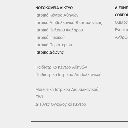
Πολιτική Προσλήψεων Π
ΝΟΣΟΚΟΜΕΙΑ ΔΙΚΤΥΟ
ΔΙΕΘΝΕ
Πολιτικές Ασφάλειας Π
Ιατρικό Κέντρο Αθηνών
CORPO
Πολιτική Ανθρώπινων Δ
Όμιλος
Ιατρικό Διαβαλκανικό Θεσσαλονίκης
Ενημέ
Ιατρικό Παλαιού Φαλήρου
Επιτροπή Αποδοχών και
Ανθρώπ
Ιατρικό Ψυχικού
Κανονισμός Επιτροπής 
Ιατρικό Περιστερίου
Επιτροπή Ελέγχου
Ιατρικο Δάφνης
Κανονισμός Λειτουργίας
Διεύθυνση Εσωτερικού Ε
Παιδιατρικό Κέντρο Αθηνών
Έκθεσης Βιώσιμης Ανάπ
Παιδιατρικό Ιατρικού Διαβαλκανικού
Έκθεση Βιώσιμης Ανάπ
Μαιευτική Ιατρικού Διαβαλκανικού
Πολιτική Δέουσας Επιμέ
FIVI
Πολιτική Αναγνώρισης 
Διεθνές Ογκολογικό Κέντρο
Ασθενών
Ειδική Ετήσια Έκθεση