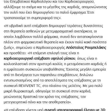
του Επεμβατικού Καρδιολόγου και του Καρδιοχειρουργού,
αλλάζουμε το σχήμα και το μέγεθος της καρδιάς, απομονώνοντας
την ουλή που έχει δημιουργήσει το παλιό έμφραγμα. Έτσι
τροποποιούμε τη συμπεριφορά της».
«Η υβριδική αυτή επέμβαση δημιουργεί τεράστιες δυνατότητες
στη θεραπεία ασθενών με μετεμφραγματική ανεπάρκεια, οι
οποίοι λαμβάνουν πολλά φάρμακα, συχνά δεν ανταποκρίνονται
πλέον στη φαρμακευτική θεραπεία και έχουν πολύ κακή ποιότητα
ζωής», σημειώνει ο Καρδιοχειρουργός
Απόστολος Ρουμπελάκης
και προσθέτει: «Η επόμενη επιλογή τους είναι η
καρδιοχειρουργική επέμβαση υψηλού ρίσκου
, όπως είναι η
κοιλιοπλαστική στην αριστερή κοιλία, η μεταμόσχευση καρδιάς ή
η εμφύτευση συσκευών υποβοήθησης. Έχοντας μεγάλη εμπειρία
από τη διενέργεια των παραπάνω επεμβάσεων, δηλώνω
εντυπωσιασμένος από τα αποτελέσματα της επέμβασης με τη
συσκευή REVIVENT TC, στο πλαίσιο της μελέτης. Με μια πολύ
μικρή θωρακοτομή, οδηγούμε τη συσκευή στην καρδιά,
μειώνοντας δραστικά τον χρόνο της επέμβασης, τον
μετεγχειρητικό πόνο και την αποθεραπεία».
«Η επέμβαση γίνεται υπό
συνεχή υπερηχογραφικό έλεγχο με 3D