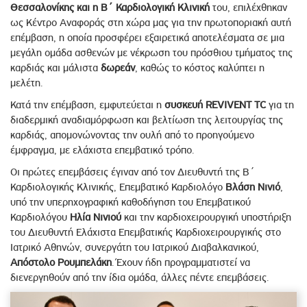
Θεσσαλονίκης και η Β΄ Καρδιολογική Κλινική
του, επιλέχθηκαν
ως Κέντρο Αναφοράς στη χώρα μας για την πρωτοποριακή αυτή
επέμβαση, η οποία προσφέρει εξαιρετικά αποτελέσματα σε μια
μεγάλη ομάδα ασθενών με νέκρωση του πρόσθιου τμήματος της
καρδιάς και μάλιστα
δωρεάν
, καθώς το κόστος καλύπτει η
μελέτη.
Κατά την επέμβαση, εμφυτεύεται η
συσκευή REVIVENT TC
για τη
διαδερμική αναδιαμόρφωση και βελτίωση της λειτουργίας της
καρδιάς, απομονώνοντας την ουλή από το προηγούμενο
έμφραγμα, με ελάχιστα επεμβατικό τρόπο.
Οι πρώτες επεμβάσεις έγιναν από τον Διευθυντή της Β΄
Καρδιολογικής Κλινικής, Επεμβατικό Καρδιολόγο
Βλάση Νινιό
,
υπό την υπερηχογραφική καθοδήγηση του Επεμβατικού
Καρδιολόγου
Ηλία Νινιού
και την καρδιοχειρουργική υποστήριξη
του Διευθυντή Ελάχιστα Επεμβατικής Καρδιοχειρουργικής στο
Ιατρικό Αθηνών, συνεργάτη του Ιατρικού Διαβαλκανικού,
Απόστολο Ρουμπελάκη
. Έχουν ήδη προγραμματιστεί να
διενεργηθούν από την ίδια ομάδα, άλλες πέντε επεμβάσεις.