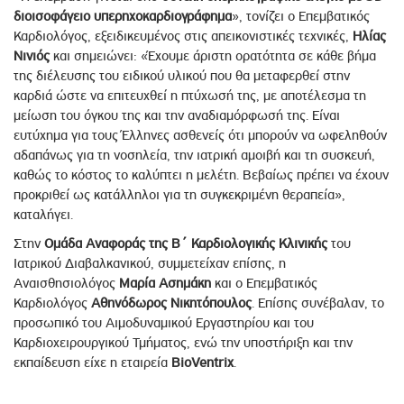
διοισοφάγειο υπερηχοκαρδιογράφημα
», τονίζει ο Επεμβατικός
Καρδιολόγος, εξειδικευμένος στις απεικονιστικές τεχνικές,
Ηλίας
Νινιός
και σημειώνει: «Έχουμε άριστη ορατότητα σε κάθε βήμα
της διέλευσης του ειδικού υλικού που θα μεταφερθεί στην
καρδιά ώστε να επιτευχθεί η πτύχωσή της, με αποτέλεσμα τη
μείωση του όγκου της και την αναδιαμόρφωσή της. Είναι
ευτύχημα για τους Έλληνες ασθενείς ότι μπορούν να ωφεληθούν
αδαπάνως για τη νοσηλεία, την ιατρική αμοιβή και τη συσκευή,
καθώς το κόστος το καλύπτει η μελέτη. Βεβαίως πρέπει να έχουν
προκριθεί ως κατάλληλοι για τη συγκεκριμένη θεραπεία»,
καταλήγει.
Στην
Ομάδα Αναφοράς της Β΄ Καρδιολογικής Κλινικής
του
Ιατρικού Διαβαλκανικού, συμμετείχαν επίσης, η
Αναισθησιολόγος
Μαρία Ασημάκη
και ο Επεμβατικός
Καρδιολόγος
Αθηνόδωρος Νικητόπουλος
. Επίσης συνέβαλαν, το
προσωπικό του Αιμοδυναμικού Εργαστηρίου και του
Καρδιοχειρουργικού Τμήματος, ενώ την υποστήριξη και την
εκπαίδευση είχε η εταιρεία
BioVentrix
.