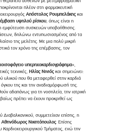
τη θεραπεία ασθενών με μετεμφραγματική
ποκρίνονται πλέον στη φαρμακευτική
διοχειρουργός
Απόστολος Ρουμπελάκης
και
πέμβαση υψηλού ρίσκου
, όπως είναι η
ή η εμφύτευση συσκευών υποβοήθησης.
βάσεων, δηλώνω εντυπωσιασμένος από τα
αίσιο της μελέτης. Με μια πολύ μικρή
τικά τον χρόνο της επέμβασης, τον
διοισοφάγειο υπερηχοκαρδιογράφημα
»,
τικές τεχνικές,
Ηλίας Νινιός
και σημειώνει:
ού υλικού που θα μεταφερθεί στην καρδιά
 όγκου της και την αναδιαμόρφωσή της.
ούν αδαπάνως για τη νοσηλεία, την ιατρική
εβαίως πρέπει να έχουν προκριθεί ως
ύ Διαβαλκανικού, συμμετείχαν επίσης, η
ς
Αθηνόδωρος Νικητόπουλος
. Επίσης
υ Καρδιοχειρουργικού Τμήματος, ενώ την