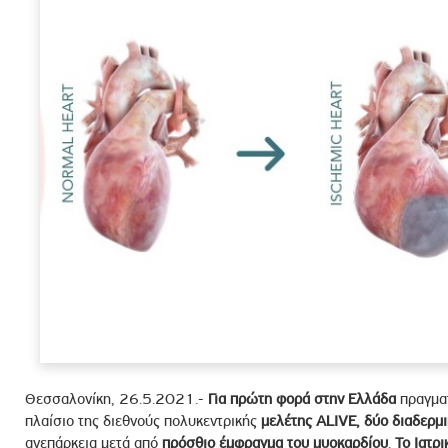
ροσωπικού, Στελεχών και Συνεργατών
ληροφοριών
ικαιωμάτων
 Υποψηφιοτήτων
Αποδοχών - Υποψηφιοτήτων
 Επιτροπής Ελέγχου
λέγχου Κανονισμός Λειτουργίας
τυξης 2023
τυξης 2024
λειας Τρίτων Μερών
Προστασίας και Προαγωγής των Δικαιωμάτων των
Θεσσαλονίκη, 26.5.2021.-
Για πρώτη φορά στην Ελλάδα
πραγματ
πλαίσιο της διεθνούς πολυκεντρικής
μελέτης ALIVE, δύο διαδερμ
ανεπάρκεια μετά από
πρόσθιο έμφραγμα του μυοκαρδίου
.
Το Ιατρ