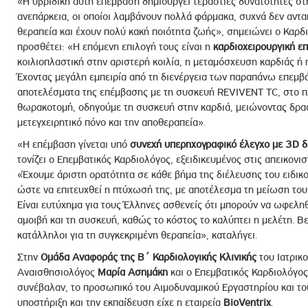
«Η υβριδική αυτή επέμβαση δημιουργεί τεράστιες δυνατότητες σ
ανεπάρκεια, οι οποίοι λαμβάνουν πολλά φάρμακα, συχνά δεν αντα
θεραπεία και έχουν πολύ κακή ποιότητα ζωής», σημειώνει ο Καρ
προσθέτει: «Η επόμενη επιλογή τους είναι η
καρδιοχειρουργική ε
κοιλιοπλαστική στην αριστερή κοιλία, η μεταμόσχευση καρδιάς 
Έχοντας μεγάλη εμπειρία από τη διενέργεια των παραπάνω επεμ
αποτελέσματα της επέμβασης με τη συσκευή REVIVENT TC, στο πλ
θωρακοτομή, οδηγούμε τη συσκευή στην καρδιά, μειώνοντας δρασ
μετεγχειρητικό πόνο και την αποθεραπεία».
«Η επέμβαση γίνεται υπό
συνεχή υπερηχογραφικό έλεγχο με 3D 
τονίζει ο Επεμβατικός Καρδιολόγος, εξειδικευμένος στις απεικονισ
«Έχουμε άριστη ορατότητα σε κάθε βήμα της διέλευσης του ειδικ
ώστε να επιτευχθεί η πτύχωσή της, με αποτέλεσμα τη μείωση του
Είναι ευτύχημα για τους Έλληνες ασθενείς ότι μπορούν να ωφεληθ
αμοιβή και τη συσκευή, καθώς το κόστος το καλύπτει η μελέτη. Β
κατάλληλοι για τη συγκεκριμένη θεραπεία», καταλήγει.
Στην
Ομάδα Αναφοράς της Β΄ Καρδιολογικής Κλινικής
του Ιατρικο
Αναισθησιολόγος
Μαρία Ασημάκη
και ο Επεμβατικός Καρδιολόγο
συνέβαλαν, το προσωπικό του Αιμοδυναμικού Εργαστηρίου και το
υποστήριξη και την εκπαίδευση είχε η εταιρεία
BioVentrix
.