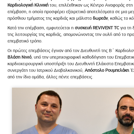
Καρδιολογική Κλινική
του, επιλέχθηκαν ως Κέντρο Αναφοράς στη 
επέμβαση, η οποία προσφέρει εξαιρετικά αποτελέσματα σε μια μ
πρόσθιου τμήματος της καρδιάς και μάλιστα
δωρεάν
, καθώς το κό
Κατά την επέμβαση, εμφυτεύεται η
συσκευή REVIVENT TC
για τη 
της λειτουργίας της καρδιάς, απομονώνοντας την ουλή από το πρ
επεμβατικό τρόπο.
Οι πρώτες επεμβάσεις έγιναν από τον Διευθυντή της Β΄ Καρδιολο
Βλάση Νινιό
, υπό την υπερηχογραφική καθοδήγηση του Επεμβατι
καρδιοχειρουργική υποστήριξη του Διευθυντή Ελάχιστα Επεμβατικ
συνεργάτη του Ιατρικού Διαβαλκανικού,
Απόστολο Ρουμπελάκη
. 
από την ίδια ομάδα, άλλες πέντε επεμβάσεις.