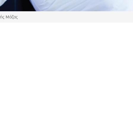
ροσωπικού, Στελεχών και Συνεργατών
ληροφοριών
κής Μάζας
ικαιωμάτων
 Υποψηφιοτήτων
Αποδοχών - Υποψηφιοτήτων
 Επιτροπής Ελέγχου
λέγχου Κανονισμός Λειτουργίας
τυξης 2023
τυξης 2024
λειας Τρίτων Μερών
Προστασίας και Προαγωγής των Δικαιωμάτων των