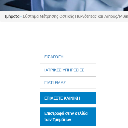
Πολιτική Προσλήψεων Π
Πολιτικές Ασφάλειας Π
Τμήματα
Σύστημα Μέτρησης Οστικής Πυκνότητας και Λίπους/Μυϊ
Πολιτική Ανθρώπινων Δ
Επιτροπή Αποδοχών και
Κανονισμός Επιτροπής 
Επιτροπή Ελέγχου
Κανονισμός Λειτουργίας
ΕΙΣΑΓΩΓΗ
Διεύθυνση Εσωτερικού Ε
ΙΑΤΡΙΚΕΣ ΥΠΗΡΕΣΙΕΣ
Έκθεσης Βιώσιμης Ανάπ
ΓΙΑΤΙ ΕΜΑΣ
Έκθεση Βιώσιμης Ανάπ
Πολιτική Δέουσας Επιμέ
ΕΠΙΛΕΞΤΕ ΚΛΙΝΙΚΗ
Πολιτική Αναγνώρισης 
Ασθενών
Επιστροφή στην σελίδα
Ειδική Ετήσια Έκθεση
των Τμημάτων