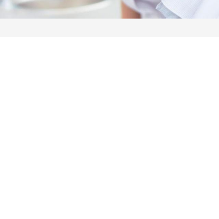
ροσωπικού, Στελεχών και Συνεργατών
ληροφοριών
ικαιωμάτων
 Υποψηφιοτήτων
Αποδοχών - Υποψηφιοτήτων
 Επιτροπής Ελέγχου
λέγχου Κανονισμός Λειτουργίας
τυξης 2023
τυξης 2024
λειας Τρίτων Μερών
Προστασίας και Προαγωγής των Δικαιωμάτων των