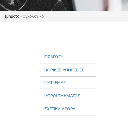
Πολιτική Προσλήψεων Π
Πολιτικές Ασφάλειας Π
Τμήματα
Ογκολογικό
Πολιτική Ανθρώπινων Δ
Επιτροπή Αποδοχών και
Κανονισμός Επιτροπής 
Επιτροπή Ελέγχου
Κανονισμός Λειτουργίας
ΕΙΣΑΓΩΓΗ
Διεύθυνση Εσωτερικού Ε
ΙΑΤΡΙΚΕΣ ΥΠΗΡΕΣΙΕΣ
Έκθεσης Βιώσιμης Ανάπ
ΓΙΑΤΙ ΕΜΑΣ
Έκθεση Βιώσιμης Ανάπ
Πολιτική Δέουσας Επιμέ
ΙΑΤΡΟΙ ΤΜΗΜΑΤΟΣ
Πολιτική Αναγνώρισης 
Ασθενών
ΣΧΕΤΙΚΑ ΑΡΘΡΑ
Ειδική Ετήσια Έκθεση