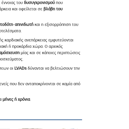
ς έννοιας του
δυσυγχρονισμού
που
ρκεια και οφείλεται σε
βλάβη του
ατοδότη
-
απινιδωτή
και η εξισορρόπηση του
οτελέσματα.
ς καρδιακής ανεπάρκειας εμφυτεύονται
ιακή ή προκάρδια χώρα. Ο αρχικός
ταμόσχευση
μίας και σε κάποιες περιπτώσεις
μοσχεύματος.
ώσεων οι
LVADs
δύνανται να βελτιώσουν την
ενείς που δεν ανταποκρίνονται σε καμία από
ι μήνες ή χρόνια
.