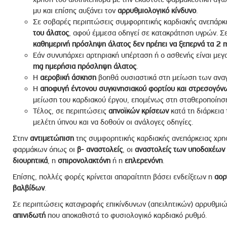
μυ και επίσης αυξάνει τον
αρρυθμιολογικό κίνδυνο
.
Σε σοβαρές περιπτώσεις συμφορητικής καρδιακής ανεπάρκ
του άλατος
, αφού έμμεσα οδηγεί σε κατακράτηση υγρών. Σ
καθημερινή πρόσληψη άλατος δεν πρέπει να ξεπερνά τα 2 
Εάν συνυπάρχει αρτηριακή υπέρταση ή ο ασθενής είναι μεγ
mg ημερήσια πρόσληψη άλατος
.
Η
αεροβική άσκηση
βοηθά ουσιαστικά στη μείωση των αναγ
Η
αποφυγή έντονου συγκινησιακού φορτίου
και στρεσογόν
μείωση του καρδιακού έργου, επομένως στη σταθεροποίηση
Τέλος, σε περιπτώσεις
απνοϊκών κρίσεων
κατά τη διάρκεια 
μελέτη ύπνου και να δοθούν οι ανάλογες οδηγίες.
Στην
αντιμετώπιση
της συμφορητικής καρδιακής ανεπάρκειας χρησ
φαρμάκων όπως οι
β- αναστολείς
, οι
αναστολείς των υποδοχέων τ
διουρητικά
, η
σπιρονολακτόνη
ή η
επλερενόνη
.
Επίσης, πολλές φορές κρίνεται απαραίτητη βάσει ενδείξεων η
αορ
βαλβίδων
.
Σε περιπτώσεις καταγραφής επικίνδυνων (απειλητικών) αρρυθμιώ
απινιδωτή
που αποκαθιστά το φυσιολογικό καρδιακό ρυθμό.