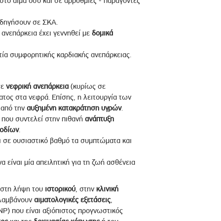
στο αίμα όσο και σε αρρυθμίες - παράγοντες
οδηγήσουν σε ΣΚΑ.
ανεπάρκεια έχει γεννηθεί με
δομικά
ιτία συμφορητικής καρδιακής ανεπάρκειας.
σε
νεφρική ανεπάρκεια
(κυρίως σε
τος στα νεφρά. Επίσης, η λειτουργία των
 από την
αυξημένη κατακράτηση υγρών
.
ς που συντελεί στην πιθανή
ανάπτυξη
σοδίων
.
ι σε ουσιαστικό βαθμό τα συμπτώματα και
 είναι μία απειλητική για τη ζωή ασθένεια
 στη λήψη του
ιστορικού
, στην
κλινική
λαμβάνουν
αιματολογικές εξετάσεις
,
NP) που είναι αξιόπιστος προγνωστικός