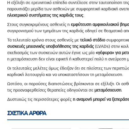
Η εξέλιξη σε ερευνητικό επίπεδο συντέλεσε στην ταυτοποίηση τη
παρουσιάζει μερίδα των ασθενών με συμφορητική καρδιακή ανεπά
ηλεκτρικού συστήματος της καρδιάς τους
.
Στους συγκεκριμένους ασθενείς η
εμφύτευση αμφικοιλιακού βημ
συγχρονισμού των τμημάτων της καρδιάς οδηγεί σε θεαματικά απ
Τα τελευταία χρόνια στους ασθενείς με
τελικό στάδιο
συμφορητική
συσκευές μηχανικής υποβοήθησης της καρδιάς
(LVADs) στην κοιλ
σχεδιασμός των συσκευών αυτών έγινε ως μία
«γέφυρα» για με
η μεταμόσχευση δεν είναι εφικτή ή καθυστερεί πολύ η ανεύρεση 
Οι τελευταίες μελέτες όμως έδειξαν ότι σε πλείστες των περιπτ
καρδιακή λειτουργία και να υποκαταστήσουν τη μεταμόσχευση.
Ωστόσο, οι παρούσες διαπιστώσεις βρίσκονται σε εξέλιξη. Οι ασθ
τις προαναφερθείσες θεραπείες οδηγούνται σε
μεταμόσχευση
.
Δυστυχώς τις περισσότερες φορές
η αναμονή μπορεί να ξεπεράσε
ΣΧΕΤΙΚΑ ΑΡΘΡΑ