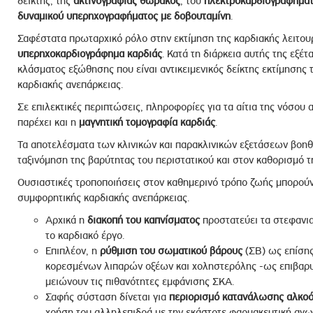
δείκτης, της
ακτινογραφίας θώρακος
, του
ηλεκτροκαρδιογραφήμα
δυναμικού υπερηχογραφήματος με δοβουταμίνη
.
Σαφέστατα πρωταρχικό ρόλο στην εκτίμηση της καρδιακής λειτου
υπερηχοκαρδιογράφημα καρδιάς
. Κατά τη διάρκεια αυτής της εξέ
κλάσματος εξώθησης που είναι αντικειμενικός δείκτης εκτίμησης
καρδιακής ανεπάρκειας.
Σε επιλεκτικές περιπτώσεις, πληροφορίες για τα αίτια της νόσου 
παρέχει και η
μαγνητική τομογραφία καρδιάς
.
Τα αποτελέσματα των κλινικών και παρακλινικών εξετάσεων βοηθ
ταξινόμηση της βαρύτητας του περιστατικού και στον καθορισμό τ
Ουσιαστικές τροποποιήσεις στον καθημερινό τρόπο ζωής μπορούν
συμφορητικής καρδιακής ανεπάρκειας.
Αρχικά η
διακοπή του καπνίσματος
προστατεύει τα στεφανιαί
το καρδιακό έργο.
Επιπλέον, η
ρύθμιση του σωματικού βάρους
(ΣΒ) ως επίσης
κορεσμένων λιπαρών οξέων και χοληστερόλης -ως επιβαρυν
μειώνουν τις πιθανότητες εμφάνισης ΣΚΑ.
Σαφής σύσταση δίνεται για
περιορισμό κατανάλωσης αλκο
χρήση του αλληλεπιδρά με την εκάστοτε φαρμακευτική αγω