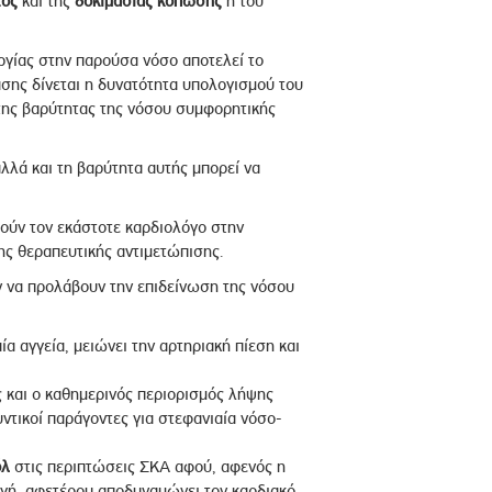
τος
και της
δοκιμασίας κόπωσης
ή του
ργίας στην παρούσα νόσο αποτελεί το
τασης δίνεται η δυνατότητα υπολογισμού του
 της βαρύτητας της νόσου συμφορητικής
αλλά και τη βαρύτητα αυτής μπορεί να
ούν τον εκάστοτε καρδιολόγο στην
ης θεραπευτικής αντιμετώπισης.
 να προλάβουν την επιδείνωση της νόσου
α αγγεία, μειώνει την αρτηριακή πίεση και
 και ο καθημερινός περιορισμός λήψης
τικοί παράγοντες για στεφανιαία νόσο-
όλ
στις περιπτώσεις ΣΚΑ αφού, αφενός η
γή, αφετέρου αποδυναμώνει τον καρδιακό