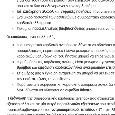
γιατί οδηγούν τόσο σε μείωση των επιπέδων του οξυγόνου 
που και οι δυο αποδυναμώνουν τον καρδιακό μυ.
Ιοί
,
κατάχρηση αλκοόλ
και
νεφρικές παθήσεις
δύνανται να 
Ένα μικρό ποσοστό των ασθενών με συμφορητική καρδιακή 
καρδιακά ελλείμματα
.
Τέλος, οι
παραμελημένες βαλβιδοπάθειες
μπορεί να είναι α
Οι
επιπλοκές
είναι πολλαπλές.
Η συμφορητική καρδιακή ανεπάρκεια δύναται να οδηγήσει 
παραμελημένες περιπτώσεις) λόγω μειωμένης παροχής αίμα
καρδιακών βαλβίδων και του ήπατος μπορεί να επιδεινωθεί
Η ροή μέσω της καρδιακής αντλίας είναι μειωμένη, γεγονό
θρόμβου
και
εμφάνιση καρδιακών ή/και εγκεφαλικών επει
Στις μέρες μας η έγκαιρη αντιμετώπιση μπορεί να βελτιώσε
την ποιότητα ζωής των ασθενών.
Παρά ταύτα η συμφορητική καρδιακή ανεπάρκεια συνεχίζει να
διότι δύναται να οδηγήσει σε
αιφνίδιο θάνατο
.
Η
διάγνωση
της συμφορητικής καρδιακής ανεπάρκειας στηρίζεται
εξέταση
αλλά και σε μία σειρά
παρακλινικών εξετάσεων
που περι
συμπεριλαμβανομένου του
νατριοουρητικού πεπτιδίου
(NT - proB