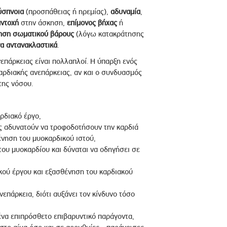
ύσπνοια
(προσπάθειας ή ηρεμίας),
αδυναμία
,
ντοχή
στην άσκηση,
επίμονος
βήχας
ή
ηση
σωματικού
βάρους
(λόγω κατακράτησης
α
αντανακλαστικά
.
επάρκειας είναι πολλαπλοί. Η ύπαρξη ενός
αρδιακής ανεπάρκειας, αν και ο συνδυασμός
της νόσου.
αρδιακό έργο,
ες αδυνατούν να τροφοδοτήσουν την καρδιά
ένηση του μυοκαρδικού ιστού,
 του μυοκαρδίου και δύναται να οδηγήσει σε
κού έργου και εξασθένηση του καρδιακού
επάρκεια, διότι αυξάνει τον κίνδυνο τόσο
ένα επιπρόσθετο επιβαρυντικό παράγοντα,