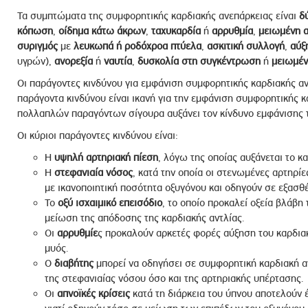
Τα συμπτώματα της συμφορητικής καρδιακής ανεπάρκειας είναι
δ
κόπωση
,
οίδημα
κάτω άκρων
,
ταχυκαρδία
ή
αρρυθμία
,
μειωμένη
α
συριγμός
με
λευκωπά ή ροδόχροα πτύελα
,
ασκιτική
συλλογή
,
αύξ
υγρών),
ανορεξία
ή
ναυτία
,
δυσκολία
στη
συγκέντρωση
ή
μειωμέν
Οι παράγοντες κινδύνου για εμφάνιση συμφορητικής καρδιακής αν
παράγοντα κινδύνου είναι ικανή για την εμφάνιση συμφορητικής κ
πολλαπλών παραγόντων σίγουρα αυξάνει τον κίνδυνο εμφάνισης 
Οι κύριοι παράγοντες κινδύνου είναι:
Η
υψηλή αρτηριακή πίεση
, λόγω της οποίας αυξάνεται το κ
Η
στεφανιαία νόσος
, κατά την οποία οι στενωμένες αρτηρί
με ικανοποιητική ποσότητα οξυγόνου και οδηγούν σε εξασθ
Το
οξύ ισχαιμικό επεισόδιο
, το οποίο προκαλεί οξεία βλάβη
μείωση της απόδοσης της καρδιακής αντλίας.
Οι
αρρυθμίε
ς προκαλούν αρκετές φορές αύξηση του καρδια
μυός.
O
διαβήτης
μπορεί να οδηγήσει σε συμφορητική καρδιακή αν
της στεφανιαίας νόσου όσο και της αρτηριακής υπέρτασης.
Οι
απνοϊκές κρίσεις
κατά τη διάρκεια του ύπνου αποτελούν 