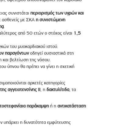
ειας συνιστάται
περιορισμός των υγρών και
ε ασθενείς με ΣΚΑ
η συνιστώμενη
mg
.
αλύτερος από 50 ετών ο στόχος είναι
1,5
κών του μυοκαρδιακού ιστού.
ων παραγόντων
οδηγεί ουσιαστικά στη
 και βελτίωση της νόσου.
του ύπνου θα πρέπει να γίνει η σχετική
ιμοποιούνται αρκετές κατηγορίες
ης αγγειοτενσίνης ΙΙ
, η
δακτυλίτιδα
, τα
τοστεφανίαια παράκαμψη
ή η
αντικατάσταση
ν υπάρχει η δυνατότητα εμφύτευσης