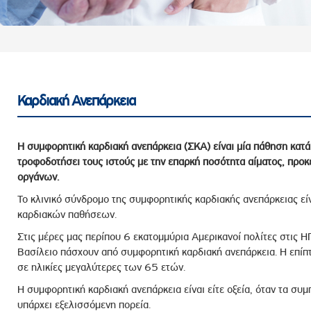
ροσωπικού, Στελεχών και Συνεργατών
ληροφοριών
ικαιωμάτων
 Υποψηφιοτήτων
Αποδοχών - Υποψηφιοτήτων
Καρδιακή Ανεπάρκεια
 Επιτροπής Ελέγχου
Η συμφορητική καρδιακή ανεπάρκεια (ΣΚΑ) είναι μία πάθηση κατά 
λέγχου Κανονισμός Λειτουργίας
τροφοδοτήσει τους ιστούς με την επαρκή ποσότητα αίματος, προκ
οργάνων.
τυξης 2023
Το κλινικό σύνδρομο της συμφορητικής καρδιακής ανεπάρκειας εί
τυξης 2024
καρδιακών παθήσεων.
λειας Τρίτων Μερών
Στις μέρες μας περίπου 6 εκατομμύρια Αμερικανοί πολίτες στις
Προστασίας και Προαγωγής των Δικαιωμάτων των
Βασίλειο πάσχουν από συμφορητική καρδιακή ανεπάρκεια. Η επίπ
σε ηλικίες μεγαλύτερες των 65 ετών.
Η συμφορητική καρδιακή ανεπάρκεια είναι είτε οξεία, όταν τα συμ
υπάρχει εξελισσόμενη πορεία.