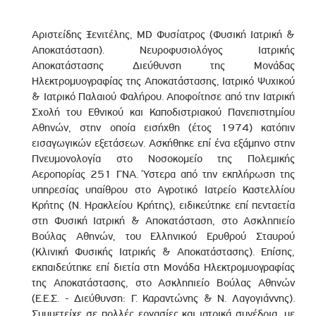
Αριστείδης Ξενιτέλης, MD Φυσίατρος (Φυσική Ιατρική &
Αποκατάσταση). Νευροφυσιολόγος Ιατρικής
Αποκατάστασης Διεύθυνση της Μονάδας
Ηλεκτρομυογραφίας της Αποκατάστασης, Ιατρικό Ψυχικού
& Ιατρικό Παλαιού Φαλήρου. Αποφοίτησε από την Ιατρική
Σχολή του Εθνικού και Καποδιστριακού Πανεπιστημίου
Αθηνών, στην οποία εισήχθη (έτος 1974) κατόπιν
εισαγωγικών εξετάσεων. Ασκήθηκε επί ένα εξάμηνο στην
Πνευμονολογία στο Νοσοκομείο της Πολεμικής
Αεροπορίας 251 ΓΝΑ. Ύστερα από την εκπλήρωση της
υπηρεσίας υπαίθρου στο Αγροτικό Ιατρείο Καστελλίου
Κρήτης (Ν. Ηρακλείου Κρήτης), ειδικεύτηκε επί πενταετία
στη Φυσική Ιατρική & Αποκατάσταση, στο Ασκληπιείο
Βούλας Αθηνών, του Ελληνικού Ερυθρού Σταυρού
(Κλινική Φυσικής Ιατρικής & Αποκατάστασης). Επίσης,
εκπαιδεύτηκε επί διετία στη Μονάδα Ηλεκτρομυογραφίας
της Αποκατάστασης, στο Ασκληπιείο Βούλας Αθηνών
(Ε.Ε.Σ. - Διεύθυνση: Γ. Καραντώνης & Ν. Λαγογιάννης).
Συμμετείχε σε πολλές εργασίες και ιατρικά συνέδρια, με