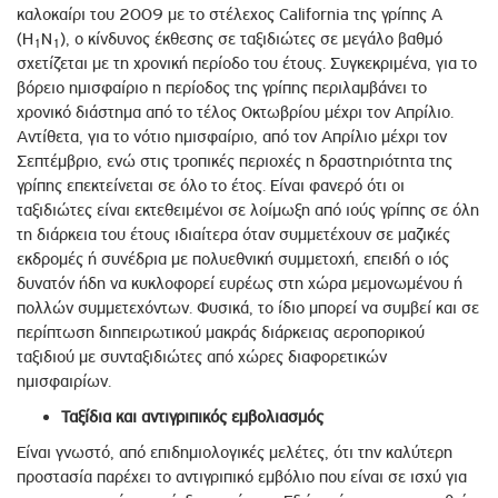
καλοκαίρι του 2009 με το στέλεχος California της γρίπης Α
(Η
Ν
), ο κίνδυνος έκθεσης σε ταξιδιώτες σε μεγάλο βαθμό
1
1
σχετίζεται με τη χρονική περίοδο του έτους. Συγκεκριμένα, για το
βόρειο ημισφαίριο η περίοδος της γρίπης περιλαμβάνει το
χρονικό διάστημα από το τέλος Οκτωβρίου μέχρι τον Απρίλιο.
Αντίθετα, για το νότιο ημισφαίριο, από τον Απρίλιο μέχρι τον
Σεπτέμβριο, ενώ στις τροπικές περιοχές η δραστηριότητα της
γρίπης επεκτείνεται σε όλο το έτος. Είναι φανερό ότι οι
ταξιδιώτες είναι εκτεθειμένοι σε λοίμωξη από ιούς γρίπης σε όλη
τη διάρκεια του έτους ιδιαίτερα όταν συμμετέχουν σε μαζικές
εκδρομές ή συνέδρια με πολυεθνική συμμετοχή, επειδή ο ιός
δυνατόν ήδη να κυκλοφορεί ευρέως στη χώρα μεμονωμένου ή
πολλών συμμετεχόντων. Φυσικά, το ίδιο μπορεί να συμβεί και σε
περίπτωση διηπειρωτικού μακράς διάρκειας αεροπορικού
ταξιδιού με συνταξιδιώτες από χώρες διαφορετικών
ημισφαιρίων.
Ταξίδια και αντιγριπικός εμβολιασμός
Είναι γνωστό, από επιδημιολογικές μελέτες, ότι την καλύτερη
προστασία παρέχει το αντιγριπικό εμβόλιο που είναι σε ισχύ για