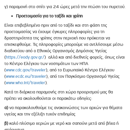
γ) παραμονή στο σπίτι για 24 ώρες μετά την πτώση του πυρετού.
Προετοιμασία για το ταξίδι και γρίπη
Είναι επιβεβλημένο πριν από το ταξίδι και στη φάση της
προετοιμασίας να έχουμε έγκυρες πληροφορίες για τη
δραστηριότητα της γρίπης στην περιοχή που πρόκειται να
επισκεφθούμε. Τις πληροφορίες μπορούμε να αντλήσουμε μέσω
διαδικτύου από ο Εθνικός Οργανισμός Δημόσιας Υγείας
(
https://eody.gov.gr/
) αλλά και από διεθνείς φορείς, όπως είναι
το Κέντρο Ελέγχου των νοσημάτων των ΗΠΑ
(
www.cdc.gov/traveler
), από το Ευρωπαϊκό Κέντρο Ελέγχου
(
www.ecdc.eu/traveler
), από τον Παγκόσμιο Οργανισμό Υγείας
(
www.who.Int/traveler
).
Κατά τη διάρκεια παραμονής στη χώρα προορισμού μας θα
πρέπει να ακολουθούνται οι παρακάτω οδηγίες:
α)
να παρακολουθούμε τις ανακοινώσεις των αρχών για θέματα
υγείας και την εξέλιξη τυχόν επιδημίας
β)
καλό πλύσιμο χεριών με νερό και σαπούνι μετά από βήχα ή
φτάρνισμα