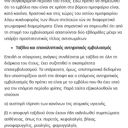
την συγκεκριμένη περίοδο του έτους. Εδώ πρέπει να σημειωθεί
ότι το εμβόλιο που είναι σε χρήση στο βόρειο ημισφαίριο είναι,
κατά κανόνα, δραστικό και στις χώρες του νοτίου ημισφαιρίου
λόγω κυκλοφορίας των ίδιων στελεχών ιών σε διαφορετικά
γεωγραφικά διαμερίσματα. Είναι σημαντικό να σημειωθεί ότι από
τη στιγμή του εμβολιασμού απαιτούνται δύο εβδομάδες μέχρι να
υπάρξει προστατευτικός τίτλος αντισωμάτων.
Ταξίδια και επαναληπτικός αντιγριπικός εμβολιασμός
Επειδή οι σύγχρονες ανάγκες συνδέονται με ταξίδια σε όλη τη
διάρκεια του έτους, έχει συζητηθεί η σκοπιμότητα
επανεμβολιασμού. Τα υπάρχοντα, όμως, επιστημονικά δεδομένα
δεν υποστηρίζουν αυτή την άποψη και ο επόμενος αντιγριπικός
εμβολιασμός θα πρέπει να είναι με το εμβόλιο που θα έχει ισχύ
για την επόμενη περίοδο γρίπης. Παρά ταύτα εξακολουθούν να
ισχύουν
α) αυστηρή τήρηση των κανόνων της ατομικής υγιεινής,
β) η αποφυγή ταξιδιού όταν έχουν ήδη εκδηλωθεί συμπτώματα
ασθένειας, όπως π.χ. πυρετός, κεφαλαλγία, βήχας,
ρινοφαρυγγίτις, μυαλγίες, φαρυγγαλγία,