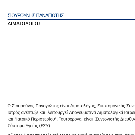
ροσωπικού, Στελεχών και Συνεργατών
ληροφοριών
ΣΙΟΥΡΟΥΝΗΣ ΠΑΝΑΓΙΩΤΗΣ
ικαιωμάτων
ΑΙΜΑΤΟΛΟΓΟΣ
 Υποψηφιοτήτων
Αποδοχών - Υποψηφιοτήτων
 Επιτροπής Ελέγχου
λέγχου Κανονισμός Λειτουργίας
τυξης 2023
τυξης 2024
λειας Τρίτων Μερών
Ο Σιουρούνης Παναγιώτης είναι Αιματολόγος, Επιστημονικός Συν
Προστασίας και Προαγωγής των Δικαιωμάτων των
Ιατρός ανέπτυξε και λειτουργεί Απογευματινά Αιματολογικά Ιατρε
και "Ιατρικό Περιστερίου". Ταυτόχρονα, είναι Συντονιστής Διευθ
Σύστημα Υγείας (ΕΣΥ).