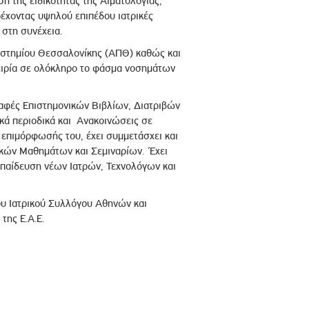
η της ειδικότητας της Αιματολογίας,
ρέχοντας υψηλού επιπέδου ιατρικές
στη συνέχεια.
πιστημίου Θεσσαλονίκης (ΑΠΘ) καθώς και
πειρία σε ολόκληρο το φάσμα νοσημάτων
ραφές Επιστημονικών Βιβλίων, Διατριβών
κά περιοδικά και Ανακοινώσεις σε
 επιμόρφωσής του, έχει συμμετάσχει και
ικών Μαθημάτων και Σεμιναρίων. Έχει
κπαίδευση νέων Ιατρών, Τεχνολόγων και
του Ιατρικού Συλλόγου Αθηνών και
της Ε.Α.Ε.