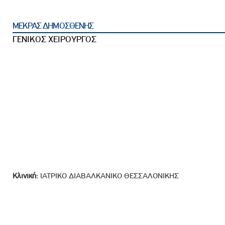
ροσωπικού, Στελεχών και Συνεργατών
ληροφοριών
ΜΕΚΡΑΣ ΔΗΜΟΣΘΕΝΗΣ
ικαιωμάτων
ΓΕΝΙΚΟΣ ΧΕΙΡΟΥΡΓΟΣ
 Υποψηφιοτήτων
Αποδοχών - Υποψηφιοτήτων
 Επιτροπής Ελέγχου
λέγχου Κανονισμός Λειτουργίας
τυξης 2023
τυξης 2024
λειας Τρίτων Μερών
Κλινική:
ΙΑΤΡΙΚΟ ΔΙΑΒΑΛΚΑΝΙΚΟ ΘΕΣΣΑΛΟΝΙΚΗΣ
Προστασίας και Προαγωγής των Δικαιωμάτων των