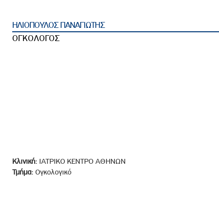
ροσωπικού, Στελεχών και Συνεργατών
ληροφοριών
ΗΛΙΟΠΟΥΛΟΣ ΠΑΝΑΓΙΩΤΗΣ
ικαιωμάτων
ΟΓΚΟΛΟΓΟΣ
 Υποψηφιοτήτων
Αποδοχών - Υποψηφιοτήτων
 Επιτροπής Ελέγχου
λέγχου Κανονισμός Λειτουργίας
τυξης 2023
τυξης 2024
λειας Τρίτων Μερών
Κλινική:
ΙΑΤΡΙΚΟ ΚΕΝΤΡΟ ΑΘΗΝΩΝ
Τμήμα:
Ογκολογικό
Προστασίας και Προαγωγής των Δικαιωμάτων των