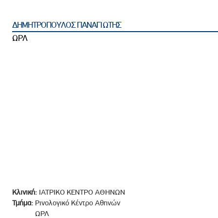
ροσωπικού, Στελεχών και Συνεργατών
ληροφοριών
ΔΗΜΗΤΡΟΠΟΥΛΟΣ ΠΑΝΑΓΙΩΤΗΣ
ικαιωμάτων
ΩΡΛ
 Υποψηφιοτήτων
Αποδοχών - Υποψηφιοτήτων
 Επιτροπής Ελέγχου
λέγχου Κανονισμός Λειτουργίας
τυξης 2023
τυξης 2024
λειας Τρίτων Μερών
Προστασίας και Προαγωγής των Δικαιωμάτων των
Κλινική:
ΙΑΤΡΙΚΟ ΚΕΝΤΡΟ ΑΘΗΝΩΝ
Τμήμα:
Ρινολογικό Κέντρο Αθηνών
ΩΡΛ