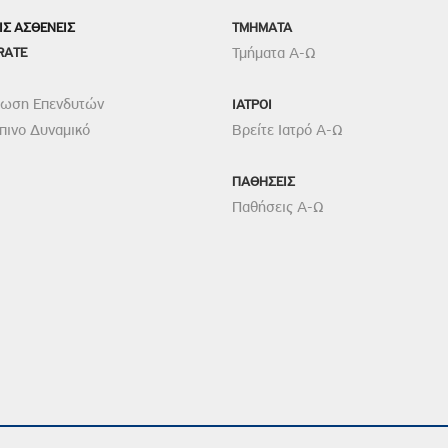
ροσωπικού, Στελεχών και Συνεργατών
ΙΣ ΑΣΘΕΝΕΙΣ
TMHMATA
ληροφοριών
RATE
Τμήματα Α-Ω
ικαιωμάτων
ρωση Επενδυτών
 Υποψηφιοτήτων
ΙΑΤΡΟΙ
ινο Δυναμικό
Βρείτε Ιατρό Α-Ω
Αποδοχών - Υποψηφιοτήτων
ΠΑΘΗΣΕΙΣ
 Επιτροπής Ελέγχου
Παθήσεις Α-Ω
λέγχου Κανονισμός Λειτουργίας
τυξης 2023
τυξης 2024
λειας Τρίτων Μερών
Προστασίας και Προαγωγής των Δικαιωμάτων των