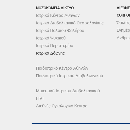
Πολιτική Προσλήψεων Π
ΝΟΣΟΚΟΜΕΙΑ ΔΙΚΤΥΟ
ΔΙΕΘΝΕ
Πολιτικές Ασφάλειας Π
Ιατρικό Κέντρο Αθηνών
CORPO
Πολιτική Ανθρώπινων Δ
Όμιλος
Ιατρικό Διαβαλκανικό Θεσσαλονίκης
Ενημέ
Ιατρικό Παλαιού Φαλήρου
Επιτροπή Αποδοχών και
Ανθρώπ
Ιατρικό Ψυχικού
Κανονισμός Επιτροπής 
Ιατρικό Περιστερίου
Επιτροπή Ελέγχου
Ιατρικο Δάφνης
Κανονισμός Λειτουργίας
Διεύθυνση Εσωτερικού Ε
Παιδιατρικό Κέντρο Αθηνών
Έκθεσης Βιώσιμης Ανάπ
Παιδιατρικό Ιατρικού Διαβαλκανικού
Έκθεση Βιώσιμης Ανάπ
Μαιευτική Ιατρικού Διαβαλκανικού
Πολιτική Δέουσας Επιμέ
FIVI
Πολιτική Αναγνώρισης 
Διεθνές Ογκολογικό Κέντρο
Ασθενών
Ειδική Ετήσια Έκθεση