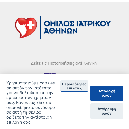
Δείτε τις Πιστοποιήσεις ανά Κλινική
Χρησιμοποιούμε cookies
Περισσότερες
σε αυτόν τον ιστότοπο
επιλογές
Αποδοχή
για να βελτιώσουμε την
DISCLAIMER
όλων
εμπειρία των χρηστών
μας. Κάνοντας κλικ σε
© 2026 Copyright © Iatriko.gr | Powered by Aboutnet
οποιονδήποτε σύνδεσμο
Απόρριψη
σε αυτή τη σελίδα
όλων
ορίζετε την αντίστοιχη
επιλογή σας.
ΔΙΑΧΕΙΡΙΣΗ ΠΡΟΤΙΜΗΣΕΩΝ