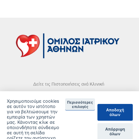
Δείτε τις Πιστοποιήσεις ανά Κλινική
Χρησιμοποιούμε cookies
Περισσότερες
σε αυτόν τον ιστότοπο
επιλογές
Αποδοχή
για να βελτιώσουμε την
όλων
εμπειρία των χρηστών
DISCLAIMER
μας. Κάνοντας κλικ σε
οποιονδήποτε σύνδεσμο
© 2026 Copyright © Iatriko.gr | Powered by Aboutnet
Απόρριψη
σε αυτή τη σελίδα
όλων
ορίζετε την αντίστοιχη