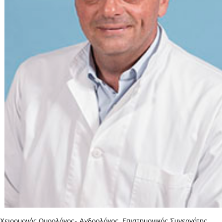
Χειρουργός Ουρολόγος- Ανδρολόγος, Επιστημονικός Συνεργάτης