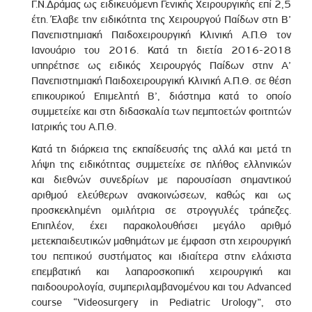
Γ.Ν.Δράμας ως ειδικευόμενη Γενικής Χειρουργικής επί 2,5
έτη. Έλαβε την ειδικότητα της Χειρουργού Παίδων στη Β’
Πανεπιστημιακή Παιδοχειρουργική Κλινική Α.Π.Θ τον
Ιανουάριο του 2016. Κατά τη διετία 2016-2018
υπηρέτησε ως ειδικός Χειρουργός Παίδων στην Α’
Πανεπιστημιακή Παιδοχειρουργική Κλινική Α.Π.Θ. σε θέση
επικουρικού Επιμελητή Β’, διάστημα κατά το οποίο
συμμετείχε και στη διδασκαλία των πεμπτοετών φοιτητών
Ιατρικής του Α.Π.Θ.
Κατά τη διάρκεια της εκπαίδευσής της αλλά και μετά τη
λήψη της ειδικότητας συμμετείχε σε πλήθος ελληνικών
και διεθνών συνεδρίων με παρουσίαση σημαντικού
αριθμού ελεύθερων ανακοινώσεων, καθώς και ως
προσκεκλημένη ομιλήτρια σε στρογγυλές τράπεζες.
Επιπλέον, έχει παρακολουθήσει μεγάλο αριθμό
μετεκπαιδευτικών μαθημάτων με έμφαση στη χειρουργική
του πεπτικού συστήματος και ιδιαίτερα στην ελάχιστα
επεμβατική και λαπαροσκοπική χειρουργική και
παιδοουρολογία, συμπεριλαμβανομένου και του Advanced
course “Videosurgery in Pediatric Urology”, στο