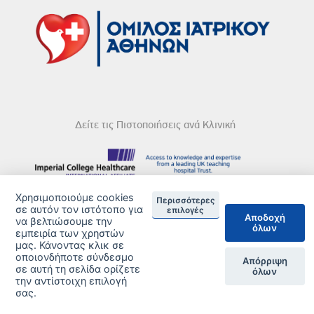
Δείτε τις Πιστοποιήσεις ανά Κλινική
Χρησιμοποιούμε cookies
DISCLAIMER
Περισσότερες
σε αυτόν τον ιστότοπο για
επιλογές
Αποδοχή
να βελτιώσουμε την
© 2026 Copyright © Iatriko.gr | Powered by Aboutnet
όλων
εμπειρία των χρηστών
μας. Κάνοντας κλικ σε
οποιονδήποτε σύνδεσμο
Απόρριψη
σε αυτή τη σελίδα ορίζετε
όλων
την αντίστοιχη επιλογή
σας.
ΔΙΑΧΕΙΡΙΣΗ ΠΡΟΤΙΜΗΣΕΩΝ