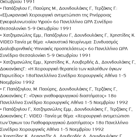
Οκτωβρίου 1991
• Παπάζογλου Γ., Παούρης Μ., Δουνδουλάκης Γ., Τερζάκης Γ.:
«Εξωκρανιακή Χειρουργική αντιμετώπιση της Ρινόρροιας
Εγκεφαλονωτιαίου Υγρού» 6ο Πανελλήνιο ΩΡΛ Συνέδριο
Θεσσαλονίκη 5-9 Οκτωβρίου 1991
• Χατζημανώλης Εμμ., Παπάζογλου Γ., Δουνδουλάκης Γ., Χρηστίδης Κ.
VIDΕΟ-Ταινία με θέμα: «Ακουστικό Νευρίνωμα: Συνδυασμός
Διαλαβυρινθικής-Υπινιακής προσπελάσεως» 6ο Πανελλήνιο ΩΡΛ
Συνέδριο Θεσσαλονίκη 5-9 Οκτωβρίου 1991
• Χατζημανώλης Εμμ., Χρηστίδης Κ., Λουβερδής Δ., Δουνδουλάκης Γ.,
ΔοκιανάκηςΓ.: «Η Χειρουργική θεραπεία των καλοήθων όγκων
Παρωτίδος» 18οΠανελλήνιο Συνέδριο Χειρουργικής Αθήνα 1-5
Νοεμβρίου 1992
• Γ. Παπάζογλου, Μ. Παούρης, Δουνδουλάκης Γ., Τερζάκης Γ.,
Δοκιανάκης Γ.: «Όγκοι γναθοφαρυγγικού διαστήματος» 18ο
Πανελλήνιο Συνέδριο Χειρουργικής Αθήνα 1-5 Νοεμβρίου 1992
• Παπάζογλου Γ., Χατζημανώλης Εμμ., Δουνδουλάκης Γ., Τερζάκης Γ.,
Δοκιανάκης Γ.: VIDΕΟ -Ταινία με θέμα: «Χειρουργική αντιμετώπιση
των Όγκων του Γναθοφαρυγγικού Διαστήματος» 18ο Πανελλήνιο
Συνέδριο Χειρουργικής Αθήνα 1-5 Νοεμβρίου 1992
• Χρηστίδης Κ., Λεφαντζής Δ., Λουβερδής Δ., Δουνδουλάκης Γ.,