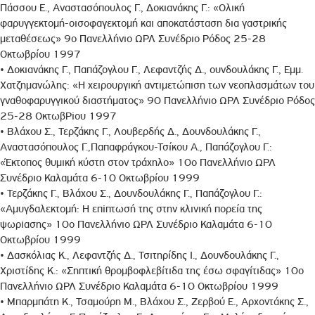
Πάσσου Ε., Αναστασόπουλος Γ., Δοκιανάκης Γ.: «Ολική
φαρυγγεκτομή-οισοφαγεκτομή και αποκατάσταση δια γαστρικής
μεταθέσεως» 9ο Πανελλήνιο ΩΡΛ Συνέδριο Ρόδος 25-28
Οκτωβρίου 1997
• Δοκιανάκης Γ., Παπάζογλου Γ., Λεφαντζής Δ., ουνδουλάκης Γ., Εμμ.
Χατζημανώλης: «Η χειρουργική αντιμετώπιση των νεοπλασμάτων του
γναθοφαρυγγικού διαστήματος» 90 Πανελλήνιο ΩΡΛ Συνέδριο Ρόδος
25-28 ΟκτωβΡiου 1997
• Βλάχου Σ., Τερζάκης Γ., Λουβερδής Δ., Δουνδουλάκης Γ.,
Αναστασόπουλος Γ.,Παπαφράγκου-Τσίκου Α., Παπάζογλου Γ.:
«Έκτοπος θυμική κύστη στον τράχηλο» 10ο Πανελλήνιο ΩΡΛ
Συνέδριο Καλαμάτα 6-10 Οκτωβρίου 1999
• Τερζάκης Γ., Βλάχου Σ., Δουνδουλάκης Γ., Παπάζογλου Γ.:
«Αμυγδαλεκτομή: Η επiπτωσή της στην κλινική πορεία της
ψωρiασης» 10ο Πανελλήνιο ΩΡΛ Συνέδριο Καλαμάτα 6-10
Οκτωβρίου 1999
• Δασκόλιας Κ., Λεφαντζής Δ., Τσιτηρίδης Ι., Δουνδουλάκης Γ.,
Χριστίδης Κ.: «Σηπτική θρομβοφλεβίτιδα της έσω σφαγίτιδας» 10ο
Πανελλήνιο ΩΡΛ Συνέδριο Καλαμάτα 6-10 Οκτωβρίου 1999
• Μπαρμπάτη Κ., Τσαμούρη Μ., Βλάχου Σ., Ζερβού Ε., Αρχοντάκης Σ.,