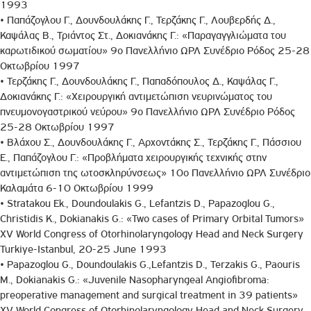
1993
• Παπάζογλου Γ., Δουνδουλάκης Γ., Τερζάκης Γ., Λουβερδής Δ.,
Καψάλας Β., Τριάντος Στ., Δοκιανάκης Γ.: «Παραγαγγλιώματα του
καρωτιδικού σωματίου» 9ο Πανελλήνιο ΩΡΛ Συνέδριο Ρόδος 25-28
Οκτωβρίου 1997
• Τερζάκης Γ., Δουνδουλάκης Γ., Παπαδόπουλος Δ., Καψάλας Γ.,
Δοκιανάκης Γ.: «Χειρουργική αντιμετώπιση νευρινώματoς του
πνευμονογαστρικού νεύρου» 9ο Πανελλήνιο ΩΡΛ Συνέδριο Ρόδος
25-28 Οκτωβρίου 1997
• Βλάχου Σ., Δουνδουλάκης Γ., Αρχοντάκης Σ., Τερζάκης Γ., Πάσσιου
Ε., Παπάζογλου Γ.: «Προβλήματα χειρουργικής τεχνικής στην
αντιμετώπιση της ωτοσκληρύνσεως» 10ο Πανελλήνιο ΩΡΛ Συνέδριο
Καλαμάτα 6-10 Οκτωβρίου 1999
• Stratakou Ek., Doundoulakis G., Lefantzis D., Papazoglou G.,
Christidis K., Dokianakis G.: «Two cases of Primary Orbital Tumors»
XV World Congress of Otorhinolaryngology Head and Neck Surgery
Turkiye-Istanbul, 20-25 June 1993
• Papazoglou G., Doundoulakis G.,Lefantzis D., Terzakis G., Paouris
M., Dokianakis G.: «Juvenile Nasopharyngeal Angiofibroma:
preoperative management and surgical treatment in 39 patients»
XV World Congress of Otorhinolaryngology Head and Neck Surgery