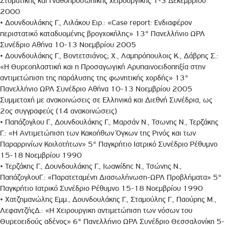
Στοματικής και Γναθοπροσωπικής χειρουργικής 1-3 Δεκεμβρίου
2000
• Δουνδουλάκης Γ., Λιλάκου Ειρ.: «Case report: Ενδιαφέρον
περιστατικό καταδυομένης βρογχοκήλης» 13° Πανελλήνιο ΩΡΛ
Συνέδριο Αθήνα 10-13 Νοεμβρίου 2005
• Δουνδουλάκης Γ., Bovτετσιάνoς; Χ., Λαμπρόπουλοις Κ., Δάβρης Σ.:
«Η Θυρεοπλαστική και η Προσαγωγική Αρυπαινοειδοπηξία στην
αvτιμετώπιση της παράλυσης της φωνητικής χορδής» 13°
Πανελλήνιο ΩΡΛ Συνέδριο Αθήνα 10-13 Νοεμβρίου 2005
Συμμετοχή με ανακοινώσεις σε Ελληνικά και Διεθνή Συνέδρια, ως
2ος συγγραφεύς (14 ανακοινώσεις)
• Παπάζογλου Γ., Δουνδουλάκης Γ., Μαρσάν Ν., Τσωνης Ν., Τερζάκης
Γ.: «Η Avτιμετώπιση των Κακοήθων Όγκων της Ρινός και των
Παραρρινίων Κοιλοτήτων» 5° Παγκρήτιο Ιατρικό Συνέδριο Ρέθυμνο
15-18 Νοεμβρίου 1990
• Τερζάκης Γ., Δουνδουλάκης Γ., Ιωαwίδηc Ν., Τσώνης Ν.,
ΠαπάζογλουΓ.: «Παρατεταμένη Διασωλήνωση-ΩΡΛ Προβλήματα» 5°
Παγκρήτιο Ιατρικό Συνέδριο Ρέθυμνο 15-18 Νοεμβρίου 1990
• Χατζημανώλης Εμμ., Δουνδουλάκης Γ., Σταμούλης Γ., Παούρης M.,
ΛεφαvτζήςΔ.: «Η Χειρουργικη αvτιμετώπιση των νόσων του
Θυρεοειδούς αδένος» 6° Πανελλήνιο ΩΡΛ Συνέδριο Θεσσαλονίκη 5-