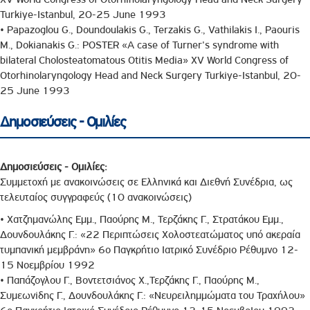
Turkiye-Istanbul, 20-25 June 1993
• Papazoglou G., Doundoulakis G., Terzakis G., Vathilakis Ι., Ρaοuris
M., Dokianakis G.: POSTER «Α case of Turner's syndrome with
bilateral Cholosteatomatous Otitis Media» XV World Congress of
Otorhinolaryngology Head and Neck Surgery Turkiye-Istanbul, 20-
25 June 1993
Δημοσιεύσεις - Ομιλίες
Δημοσιεύσεις - Ομιλίες:
Συμμετοχή με ανακοινώσεις σε Ελληνικά και Διεθνή Συνέδρια, ως
τελευταίος συγγραφεύς (10 ανακοινώσεις)
• Χατζημανώλης Εμμ., Παούρης Μ., Τερζάκης Γ., Στρατάκου Εμμ.,
Δουνδουλάκης Γ.: «22 Περιπτώσεις Χολοστεατώματος υπό ακεραία
τυμπανική μεμβράνη» 6ο Παγκρήτιο Ιατρικό Συνέδριο Ρέθυμνο 12-
15 Νοεμβρίου 1992
• Παπάζογλου Γ., Βοντετσιάνος Χ.,Τερζάκης Γ., Παούρης Μ.,
Συμεωνiδης Γ., Δουνδουλάκης Γ.: «Nευρειλημμώματα του Τραχήλου»