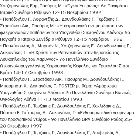
Χατζημανώλης Εμμ.,Παούρης Μ.: «Όγκοι Υπερώας» 6ο Παγκρήτιο
Ιατρικό Συνέδριο Ρέθυμνο 12-15 Νοεμβρίου 1992
• Παπάζογλου Γ., Λεφαντζής Δ., Δουνδουλάκης Γ., Τερζάκης Γ.,
Στρατάκου Αικ., Παούρης Μ.: «Η χειρουργική αντιμετώπιση των
φλεγμονωδών παθήσεων του Υπογναθίου Σιελογόνου Αδένος» 6ο
Παγκρήτιο Ιατρικό Συνέδριο Ρέθυμνο 12-15 Νοεμβρίου 1992
• Παυλόπουλος Α., Μαρσάν N., Xατζημανώλης Ε., Δουνδουλάκης Γ.,
Δοκιανάκης Γ.: «Η Χρήση των Ρετινοειδών στην θεραπεία της
Λευκοπλακίας του Λάρυγγος» 7ο Πανελλήνιο Συνέδριο
Ωτορινολαρυγγολογίας Χειρουργικής Κεφαλής και Τραχήλου Σίσσι,
Κρήτη 14-17 Οκτωβρίου 1993
• Παπάζογλου Γ., Στρατάκου Αικ., Παούρης Μ., Δουνδουλάκης Γ.,
Μπαρμπάτη Κ., Δοκιανάκης Γ.: POSTER με θέμα: «Αμάρτωμα
Υπογναθίου Σιελογόνου Αδένος» 2ο Πανελλήνιο Συνέδριο Κλινικής
Ογκολογίας Αθήνα 11-13 Μαρτίου 1993
• Παπάζογλου Γ., Τερζάκης Γ., Δουνδουλάκης Γ., Χοχλιδάκης Δ.,
Πάσσου Ε.,Τσίτουρας Δ., Δοκιανάκης Γ.: «Ενδοπαρωτιδικό νευρίνωμα
του προσωπικού νεύρου» 9ο Πανελλήνιο ΩΡΛ Συνέδριο Ρόδος 25-
28 Οκτωβρίου 1997
• Παπάζογλου Γ., Τερζάκης Γ., Δουνδουλάκης Γ., Λουβερδής Δ.,