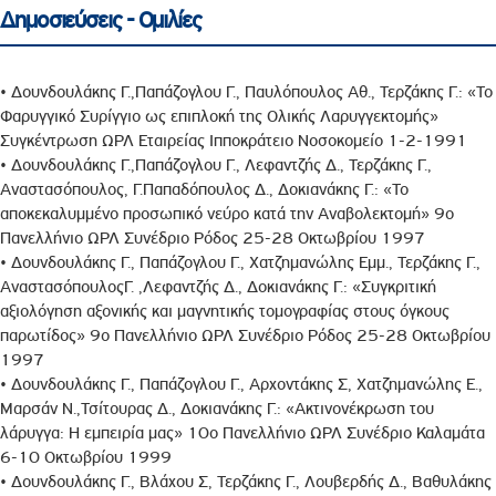
Δημοσιεύσεις - Ομιλίες
• Δουνδουλάκης Γ.,Παπάζογλου Γ., Παυλόπουλος Αθ., Τερζάκης Γ.: «Το
Φαρυγγικό Συρίγγιο ως επιπλοκή της Ολικής Λαρυγγεκτομής»
Συγκέντρωση ΩΡΛ Εταιρείας Ιπποκράτειο Νοσοκομείο 1-2-1991
• Δουνδουλάκης Γ.,Παπάζογλου Γ., Λεφαντζής Δ., Τερζάκης Γ.,
Αναστασόπουλος, Γ.Παπαδόπουλος Δ., Δοκιανάκης Γ.: «Το
αποκεκαλυμμένο προσωπικό νεύρο κατά την Αναβολεκτομή» 9ο
Πανελλήνιο ΩΡΛ Συνέδριο Ρόδος 25-28 Οκτωβρίου 1997
• Δουνδουλάκης Γ., Παπάζογλου Γ., Χατζημανώλης Εμμ., Τερζάκης Γ.,
ΑναστασόπουλοςΓ. ,Λεφαντζής Δ., Δοκιανάκης Γ.: «Συγκριτική
αξιολόγηση αξονικής και μαγνητικής τομογραφίας στους όγκους
παρωτίδος» 9ο Πανελλήνιο ΩΡΛ Συνέδριο Ρόδος 25-28 Οκτωβρίου
1997
• Δουνδουλάκης Γ., Παπάζογλου Γ., Αρχοντάκης Σ, Χατζημανώλης Ε.,
Μαρσάν Ν.,Τσίτουρας Δ., Δοκιανάκης Γ.: «Ακτινονέκρωση του
λάρυγγα: Η εμπειρία μας» 10ο Πανελλήνιο ΩΡΛ Συνέδριο Καλαμάτα
6-10 Οκτωβρίου 1999
• Δουνδουλάκης Γ., Βλάχου Σ, Τερζάκης Γ., Λουβερδής Δ., Βαθυλάκης