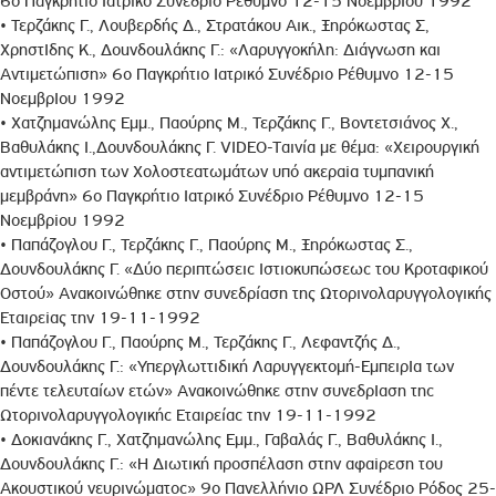
6ο Παγκρήτιο Ιατρικό Συνέδριο Ρέθυμνο 12-15 ΝοεμβρΙου 1992
• Τερζάκης Γ., Λουβερδής Δ., Στρατάκου Αικ., Ξηρόκωστας Σ,
ΧρηστΙδης Κ., Δοuνδοuλάκης Γ.: «Λαρυγγοκήλη: Διάγνωση και
Αντιμετώπιση» 6ο Παγκρήτιο Ιατρικό Συνέδριο Ρέθυμνο 12-15
ΝοεμβρΙου 1992
• Χατζημανώλης Εμμ., Παούρης Μ., Τερζάκης Γ., Βοντετσιάνος Χ.,
Βαθυλάκης Ι.,Δουνδουλάκης Γ. VIDEO-Tαινία με θέμα: «Χειρουργική
αντιμετώπιση των Χολοστεατωμάτων υπό ακεραiα τυμπανική
μεμβράνη» 6ο Παγκρήτιο Ιατρικό Συνέδριο Ρέθυμνο 12-15
Νοεμβρiου 1992
• Παπάζογλου Γ., Τερζάκης Γ., Παούρης Μ., Ξηρόκωστας Σ.,
Δουνδουλάκης Γ. «Δύο περιπτώσειc Ιστιοκυπώσεωc του Κροταφικού
Οστού» Ανακοινώθηκε στην συνεδρίαση της Ωτορινολαρυγγολογικής
Εταιρεiας την 19-11-1992
• Παπάζογλου Γ., Παούρης Μ., Τερζάκης Γ., Λεφαντζής Δ.,
Δουνδουλάκης Γ.: «Υπεργλωττιδική Λαρυγγεκτομή-ΕμπειρΙα των
πέντε τελευταίων ετών» Ανακοινώθηκε στην συνεδρΙαση τηc
Ωτορινολαρυγγολογικήc Εταιρείαc την 19-11-1992
• Δοκιανάκης Γ., Χατζημανώλης Εμμ., Γαβαλάς Γ., Βαθυλάκης Ι.,
Δουνδουλάκης Γ.: «Η Διωτική προσπέλαση στην αφαiρεση του
Ακουστικού νευρινώματοc» 9ο Πανελλήνιο ΩΡΛ Συνέδριο Ρόδος 25-