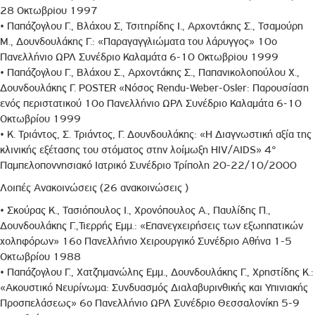
28 Οκτωβρiου 1997
• Παπάζογλου Γ., Βλάχου Σ, Τσιτηρίδης Ι., Αρχοντάκης Σ., Τσαμούρη
Μ., Δουνδουλάκης Γ.: «Παραγαγγλιώματα του λάρυγγος» 10ο
Πανελλήνιο ΩΡΛ Συνέδριο Καλαμάτα 6-10 Οκτωβρiου 1999
• Παπάζογλου Γ., Βλάχου Σ., Αρχοντάκης Σ., Παπανικολοπούλου Χ.,
Δουνδουλάκης Γ. POSTER «Νόσος Rendu-Weber-Osler: Παρουσίαση
ενός περιστατικού 10ο Πανελλήνιο ΩΡΛ Συνέδριο Καλαμάτα 6-10
Οκτωβρίου 1999
• Κ. Τριάντoς, Σ. Τριάντος, Γ. Δουνδουλάκης: «Η Διαγνωστική αξία της
κλινικής εξέτασης του στόματος στην λοίμωξη HIV/AIDS» 4°
Παμπελοποννησιακό Ιατρικό Συνέδριο Τρίπολη 20-22/10/2000
Λοιπές Ανακοινώσεις (26 ανακοινώσεις )
• Σκούρας Κ., Τασιόπουλος Ι., Χρονόπουλος Α., Παυλίδης Π.,
Δουνδουλάκης Γ.,Τιερρής Εμμ.: «Επανεγχειρήσεις των εξωηπατικών
χοληφόρων» 16ο Πανελλήνιο Χειρουργικό Συνέδριο Αθήνα 1-5
Οκτωβρίου 1988
• Παπάζογλου Γ., Χατζημανώλης Εμμ., Δουνδουλάκης Γ., Χρηστίδης Κ.:
«Ακουστικό Νευρίνωμα: Συνδυασμός Διαλαβυρινθικής και Υπινιακής
Προσπελάσεως» 6ο Πανελλήνιο ΩΡΛ Συνέδριο Θεσσαλονίκη 5-9