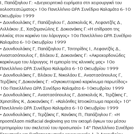
Ι., Παπάζογλου Γ.: «Διεγχειρητικά ευρήματα στη χειρουργική του
χολοστεατώματος» 10ο Πανελλήνιο ΩΡΛ Συνέδριο Καλαμάτα 6-10
Οκτωβρίου 1999
• Δουνδουλάκης Γ., Παπάζογλου Γ., Δασκολιάς Κ., Λεφαντζής Δ.,
Λιλλάκου ,Ε., Χατζημανώλης Ε. Δοκιανάκης Γ.:«Η επίδραση της
ηλικίας στον καρκίνο του λάρυγγος» 10ο Πανελλήνιο ΩΡΛ Συνέδριο
Καλαμάτα 6-10 Οκτωβρίου 1999
• Δουνδουλάκης Γ., Παπάζογλου Γ., Τσιτηρίδης Ι., Λεφαντζής Δ.,
Αναστασόπουλος Γ., Βλάχου Σ, Δοκιανάκης Γ.: «Ακροχορδονώδες
καρκίνωμα του λάρυγγος. Η εμπειρία της κλινικής μας» 10ο
Πανελλήνιο ΩΡΛ Συνέδριο Καλαμάτα 6-10 Οκτωβρίου 1999
• Δουνδουλάκης Γ., Βλάχου Σ, Νικολάου Ε., Αναστασόπουλος Γ.,
Τερζάκης Γ.,Δοκιανάκης Γ.: «Ογκοκυτταρικό καρκίνωμα παρωτίδος»
10ο Πανελλήνιο ΩΡΛ Συνέδριο Καλαμάτα 6-10κτωβρίου 1999
• Δουνδουλάκης Γ., Αναστασόπουλος Γ., Δασκολιάς Κ., Τερζάκης Γ.,
Χρηστίδης Κ., Δοκιανάκης Γ.: «Καλόηθες lστιοκύττωμα παρειάς» 10°
Πανελληνίο ΩΡΛ Συνέδριο Καλαμάτα 6-10 Οκτωβρίου 1999
• Δουνδουλάκης Γ., Τερζάκης Γ., Κανάκης Π., Παπάζογλου Γ.: «Η
προσπέλαση midfacial degloving για την εκτομή όγκων του μέσου
τριτημορίου του σκελετού του προσωπού» 14° Πανελλήνιο Συνέδριο