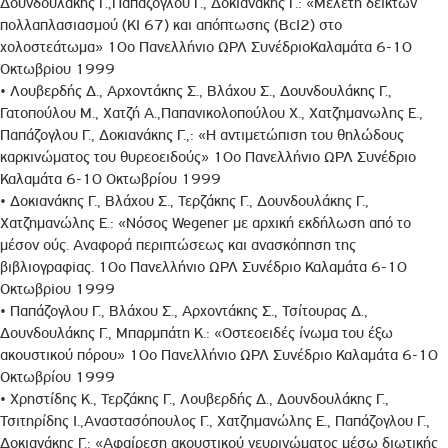
Δουνδουλάκης Γ.,Παπάζογλου Γ., Δοκιανάκης Γ.: «Μελέτη δεικτών
πολλαπλασιασμού (ΚΙ 67) και απόπτωσης (BcI2) στο
χολοστεάτωμα» 10ο Πανελλήνιο ΩΡΛ ΣυνέδριοΚαλαμάτα 6-10
Οκτωβρiου 1999
• Λουβερδής Δ., Αρχοντάκης Σ., Βλάχου Σ., Δουνδουλάκης Γ.,
Γατοπούλου Μ., Χατζή Α.,Παπανικολοπούλου Χ., Χατζημανωλης Ε.,
Παπάζογλου Γ., Δοκιανάκης Γ.,: «Η αντιμετώπιση του θηλώδους
καρκινώματος του θυρεοειδούς» 10ο Πανελλήνιο ΩΡΛ Συνέδριο
Καλαμάτα 6-10 Οκτωβρίου 1999
• Δοκιανάκης Γ., Βλάχου Σ., Τερζάκης Γ., Δουνδουλάκης Γ.,
Χατζημανώλης Ε.: «Νόσος Wegener με αρχική εκδήλωση από το
μέσον ούς. Αναφορά περιπτώσεως και ανασκόπηση της
βιβλιογραφiας. 10ο Πανελλήνιο ΩΡΛ Συνέδριο Καλαμάτα 6-10
Οκτωβρiου 1999
• Παπάζογλου Γ., Βλάχου Σ., Αρχοντάκης Σ., Τσίτουρας Δ.,
Δουνδουλάκης Γ., Μπαρμπάτη Κ.: «Οστεοειδές ίνωμα του έξω
ακουστικού πόρου» 10ο Πανελλήνιο ΩΡΛ Συνέδριο Καλαμάτα 6-10
Οκτωβρίου 1999
• Χρηστίδης Κ., Τερζάκης Γ., Λουβερδής Δ., Δουνδουλάκης Γ.,
Τσιτηρίδης Ι.,Αναστασόπουλος Γ., Χατζημανώλης Ε., Παπάζογλου Γ.,
Δοκιανάκης Γ.: «Αφαίρεση ακουστικού νευρινώματος μέσω διωτικής