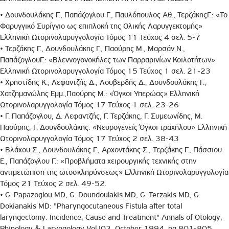
• Δουνδουλάκης Γ., Παπάζογλου Γ., Παυλόπουλος Αθ., ΤερζάκηςΓ.: «Το
Φαρυγγικό Συρίγγιο ως επιπλοκή της Ολικής Λαρυγγεκτομής»
Ελληνική Ωτορινολαρυγγολογία Τόμος 11 Τεύχος 4 σελ. 5-7
• Τερζάκης Γ., Δουνδουλάκης Γ., Παούρης Μ., Μαρσάν Ν.,
ΠαπάζογλουΓ.: «Βλεννογονοκήλες των Παρραρινίων Κοιλοτήτων»
Ελληνική Ωτορινολαρυγγολογία Τόμος 15 Τεύχος 1 σελ. 21-23
• Χρηστίδης Κ., Λεφαντζής Δ., Λουβερδής Δ., Δουνδουλάκης Γ.,
Χατζημανώλης Εμμ.,Παούρης Μ.: «Όγκοι Υπερώας» Ελληνική
Ωτορινολαρυγγολογία Τόμος 17 Τεύχος 1 σελ. 23-26
• Γ. Παπάζογλου, Δ. Λεφαντζής, Γ. Τερζάκης, Γ. Συμεωνίδης, Μ.
Παούρης, Γ. Δουνδουλάκης: «Νευρογενείς Όγκοι τραχήλου» Ελληνική
Ωτορινολαρυγγολογία Τόμος 17 Τεύχος 2 σελ. 38-43
• Βλάχου Σ., Δουνδουλάκης Γ., Αρχοντάκης Σ., Τερζάκης Γ., Πάσσιου
Ε., Παπάζογλου Γ.: «Προβλήματα χειρουργικής τεχνικής στην
αντιμετώπιση της ωτοσκληρύνσεως» Ελληνική Ωτορινολαρυγγολογία
Τόμος 21 Τεύχος 2 σελ. 49-52.
• G. Papazoglou ΜD, G. Doundoulakis MD, G. Terzakis ΜD, G.
Dokianakis ΜD: "Pharyngocutaneous Fistula after total
laryngectomy: Incidence, Cause and Treatment" Annals of Otology,
Rhinology & Laryngology Vol I03, October 1994, pg 801-805