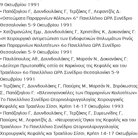
9 Οκτωβρίου 1991
• Παπάζογλου Γ., Δουνδουλάκης Γ., Τερζάκης Γ., Λεφαvτζής Δ.:
«Οστεώματα Παραρρινίων Κόλπων» 6° Πανελλήνιο ΩΡΛ Συνέδριο
Θεσσαλονίκη 5-9 ΟκτωβρΙου 1991
• Χατζημανώλης Εμμ., Δουνδουλάκης Γ., Χρηστίδης Κ., Δοκιανάκης Γ.:
«Η Χειρουργική αvτιμετώπιση των Ενδοφυτικών Θηλωμάτων Ρινός
και Παραρρινίων Κοιλοτήτων» 6ο Πανελλήνιο ΩΡΛ Συνέδριο
Θεσσαλονίκη 5-9 Οκτωβρίου 1991
• Παυλόπουλος Αθ., Δουνδουλάκης Γ., Μαρσάν Ν., Δοκιανάκης Γ.:
«Δεύτερη Πρωτοπαθής εστία σε Καρκίνους της Κεφαλής και του
Τραχήλου» 6ο Πανελλήνιο ΩΡΛ Συνέδριο Θεσσαλονίκη 5-9
Οκτωβρίου 1991
• Τερζάκης Γ., Δουνδουλάκης Γ., Παούρης Μ., Μαρσάν Ν., Ξηρόκωστας
Σ., Παπάζογλου Γ.: «Βλεννογονοκήλες των Παρραρινίων Κοιλοτήτων»
7ο Πανελλήνιο Συνέδριο Ωτορινολαρυγγολογίας Χειρουργικής
Κεφαλής και Τραχήλου Σίσσι, Κρήτη 14-17 Οκτωβρίου 1993
• Παπάζογλου Γ., Δουνδουλάκης Γ., Τερζάκης Γ., Συμεωνίδης Γ.,
Παούρης Μ., Λεφαντζής Δ.: «Νευρογενείς Όγκοι της Κεφαλής και του
Τραχήλου» 7ο Πανελλήνιο Συνέδριο Ωτορινολαρυγγολογίας
Χειρουργικής Κεφαλής και Τραχήλου Σίσσι, Κρήτη 14-17 Οκτωβρίου