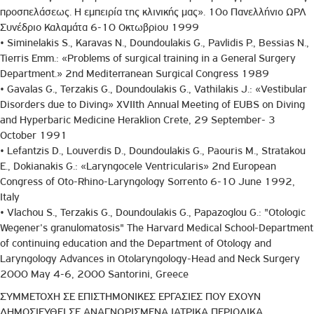
προσπελάσεως. Η εμπειρία της κλινικής μας». 10ο Πανελλήνιο ΩΡΛ
Συνέδριο Καλαμάτα 6-10 Οκτωβρiου 1999
• Siminelakis S., Karavas N., Doundoulakis G., Pavlidis P., Bessias N.,
Tierris Emm.: «Problems of surgical training in a General Surgery
Department.» 2nd Mediterranean Surgical Congress 1989
• Gavalas G., Terzakis G., Doundoulakis G., Vathilakis J.: «Vestibular
Disorders due to Diving» XVIIth Annual Meeting of EUBS on Diving
and Hyperbaric Medicine Heraklion Crete, 29 September- 3
October 1991
• Lefantzis D., Louverdis D., Doundoulakis G., Paouris M., Stratakou
E., Dokianakis G.: «Laryngocele Ventricularis» 2nd European
Congress of Oto-Rhino-Laryngology Sorrento 6-10 June 1992,
Italy
• Vlachou S., Terzakis G., Doundoulakis G., Papazoglou G.: "Otologic
Wegener's granulomatosis" The Harvard Medical School-Department
of continuing education and the Department of Otology and
Laryngology Advances in Otolaryngology-Head and Neck Surgery
2000 May 4-6, 2000 Santorini, Greece
ΣΥΜΜΕΤΟΧΗ ΣΕ ΕΠΙΣΤΗΜΟΝΙΚΕΣ ΕΡΓΑΣΙΕΣ ΠΟΥ ΕΧΟΥΝ
ΔΗΜΟΣΙΕΥΘΕΙ ΣΕ ΑΝΑΓΝΩΡΙΣΜΕΝΑ ΙΑΤΡΙΚΑ ΠΕΡΙΟΔΙΚΑ