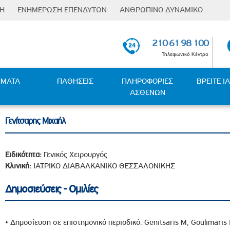
ΣΗ
ΕΝΗΜΕΡΩΣΗ ΕΠΕΝΔΥΤΩΝ
ΑΝΘΡΩΠΙΝΟ ΔΥΝΑΜΙΚΟ
Φόρμα
Επενδυτικές Σχέσεις
Οι Άνθρωποι µας
αναζήτησης
210 61 98 100
Ενημέρωση μετόχων
Εκπαίδευση & Ανάπτυξη
Τηλεφωνικό Κέντρο
Υποχρεώσεις
Παροχές
Γνωστοποιήσεων
ness Partners
Επαφή µε πανεπιστήµια
ΗΜΑΤΑ
ΠΑΘΗΣΕΙΣ
ΠΛΗΡΟΦΟΡΙΕΣ
ΒΡΕΙΤΕ Ι
Ανακοινώσεις / Νέα
ΑΣΘΕΝΩΝ
Ευκαιρίες Καριέρας
Γενικές Συνελεύσεις
 - Κλιματικής Μετάβασης
Θέσεις Εργασίας
Οικονομικές Καταστάσεις
Γενίτσαρης Μιχαήλ
ς
Οικονομικές Καταστάσεις
Θυγατρικών
Ειδικότητα:
Γενικός Χειρουργός
Μετοχική Σύνθεση
Κλινική:
ΙΑΤΡΙΚΟ ΔΙΑΒΑΛΚΑΝΙΚΟ ΘΕΣΣΑΛΟΝΙΚΗΣ
λέμηση της Βίας και Παρενόχλησης στην Εργασία
Δημοσιεύσεις - Ομιλίες
υμφερόντων
ταπολέμησης Δωροδοκίας και Διαφθοράς
τυξης
• Δημοσίευση σε επιστημονικό περιοδικό: Genitsaris M, Goulimaris I