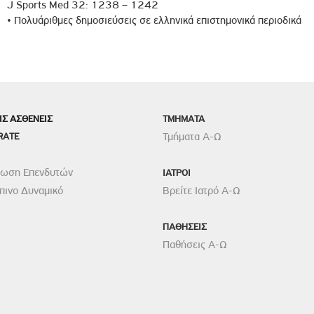
J Sports Med 32: 1238 – 1242
ροσωπικού, Στελεχών και Συνεργατών
• Πολυάριθμες δημοσιεύσεις σε ελληνικά επιστημονικά περιοδικά
ληροφοριών
ικαιωμάτων
 Υποψηφιοτήτων
Αποδοχών - Υποψηφιοτήτων
ΙΣ ΑΣΘΕΝΕΙΣ
TMHMATA
RATE
Τμήματα Α-Ω
 Επιτροπής Ελέγχου
λέγχου Κανονισμός Λειτουργίας
ρωση Επενδυτών
ΙΑΤΡΟΙ
τυξης 2023
ινο Δυναμικό
Βρείτε Ιατρό Α-Ω
τυξης 2024
λειας Τρίτων Μερών
ΠΑΘΗΣΕΙΣ
Παθήσεις Α-Ω
Προστασίας και Προαγωγής των Δικαιωμάτων των