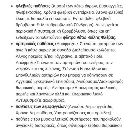
φλεβικές παθήσεις
(Κιρσοί των κάτω άκρων, Ευρυαγγείες,
Φλεβεκτασίες, Χρόνια φλεβική ανεπάρκεια, Άτονα φλεβικά
έλκη με δυσκολία επούλωσης, Εν τω βάθει φλεβική
θρόμβωση & Μεταθρομβωτικό Σύνδρομο). Διενεργείται
περιοχική ή συστηματική θρομβόλυση, όπως και επί
ενδείξεων τοποθετούνται
φίλτρα Κάτω Κοίλης Φλέβας.
αρτηριακές παθήσεις
(Απόφραξη / Στένωση αρτηριών των
άνω ή κάτω άκρων με συνοδό Διαλείπουσα χωλότητα,
Άλγος ηρεμίας ή/και Γάγγραινα, Διαβητικό Πόδι,
Απόφραξη/Στένωση των αρτηριών του εντέρου, των
νεφρών και της λεκάνης, Στένωση Καρωτίδων και
Σπονδυλικών αρτηριών που μπορεί να οδηγήσουν σε
Αγγειακά Εγκεφαλικά Επεισόδια, Ανεύρυσμα/Διαχωρισμός
θωρακικής αορτής, Ανεύρυσμα/Διαχωρισμός κοιλιακής
αορτής και λαγονίων αλλά και Θωρακοκοιλιακό
Ανεύρυσμα/Διαχωρισμός).
παθήσεις των λεμφαγγείων
(Ανιούσα Λεμφαγγείτιδα,
Χρόνιο Λεμφοίδημα, Υποτροπιάζουσες κυτταρίτιδες).
παθήσεις του μυοσκελετικού συστήματος που προκαλούν
αγγειακές διαταραχές, όπως σύνδρομο εξόδου θωρακικού