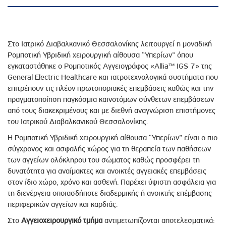
Στο Ιατρικό Διαβαλκανικό Θεσσαλονίκης λειτουργεί η μοναδική
Ρομποτική Υβριδική χειρουργική αίθουσα “Υπερίων” όπου
εγκαταστάθηκε ο Ρομποτικός Αγγειογράφος «Allia™ IGS 7» της
General Electric Healthcare και ιατροτεχνολογικά συστήματα που
επιτρέπουν τις πλέον πρωτοποριακές επεμβάσεις καθώς και την
πραγματοποίηση παγκόσμια καινοτόμων σύνθετων επεμβάσεων
από τους διακεκριμένους και με διεθνή αναγνώριση επιστήμονες
του Ιατρικού Διαβαλκανικού Θεσσαλονίκης.
Η Ρομποτική Υβριδική χειρουργική αίθουσα “Υπερίων” είναι ο πιο
σύγχρονος και ασφαλής χώρος για τη θεραπεία των παθήσεων
των αγγείων ολόκληρου του σώματος καθώς προσφέρει τη
δυνατότητα για αναίμακτες και ανοικτές αγγειακές επεμβάσεις
στον ίδιο χώρο, χρόνο και ασθενή. Παρέχει ύψιστη ασφάλεια για
τη διενέργεια οποιασδήποτε διαδερμικής ή ανοικτής επέμβασης
περιφερικών αγγείων και καρδιάς.
Στο
Αγγειοχειρουργικό
τμήμα
αντιμετωπίζονται αποτελεσματικά: