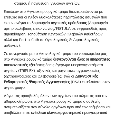
στομίου ή παγίδευση ιγνυακών αγγείων.
Επιπλέον στο Αγγειοχειρουργικό τμήμα διεκπεραιώνονται με
επιτυχία και οι πλέον δυσκολότερες περιπτώσεις ασθενών που
έχουν ανάγκη τη δημιουργία
αγγειακής πρόσβασης
(Δημιουργία
αρτηριοφλεβικής επικοινωνίας/FISTULA σε νεφροπαθείς προς
αιμοκάθαρση, Τοποθέτηση Κεντρικών Φλεβικών Καθετήρων
αλλά και Port-a-Cath σε Ογκολογικούς & Αιματολογικούς
ασθενείς).
Σε συνεργασία με το Ακτινολογικό τμήμα του νοσοκομείου μας,
στο Αγγειοχειρουργικό τμήμα
διενεργούνται όλες οι απαραίτητες
απεικονιστικές εξετάσεις
όπως έγχρωμα υπερηχογραφήματα
αγγείων (TRIPLEX), αξονικές και μαγνητικές αγγειογραφίες
(αρτηριογραφίες και φλεβογραφίες) ενώ οι
Διαγνωστικές
Ενδαρτηριακές Ψηφιακές Αγγειογραφίες
(DSA) εκτελούνται στον
αγγειογράφο.
Λόγω της προσβολής όλων των αγγείων του σώματος από την
αθηροσκλήρωση, στο Αγγειοχειρουργικό τμήμα ο ασθενής
αντιμετωπίζεται σαν σύνολο οργάνων πριν από την επέμβαση και
υποβάλλεται σε
ενδελεχή κλινικοεργαστηριακό προεγχειρητικό