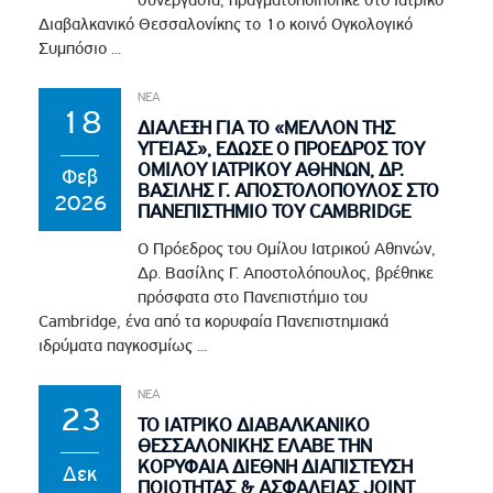
συνεργασία, πραγματοποιήθηκε στο Ιατρικό
Διαβαλκανικό Θεσσαλονίκης το 1ο κοινό Ογκολογικό
Συμπόσιο ...
ΝΕΑ
18
ΔΙΆΛΕΞΗ ΓΙΑ ΤΟ «ΜΈΛΛΟΝ ΤΗΣ
ΥΓΕΊΑΣ», ΈΔΩΣΕ Ο ΠΡΌΕΔΡΟΣ ΤΟΥ
ΟΜΊΛΟΥ ΙΑΤΡΙΚΟΎ ΑΘΗΝΏΝ, ΔΡ.
Φεβ
ΒΑΣΊΛΗΣ Γ. ΑΠΟΣΤΟΛΌΠΟΥΛΟΣ ΣΤΟ
2026
ΠΑΝΕΠΙΣΤΉΜΙΟ ΤΟΥ CAMBRIDGE
Ο Πρόεδρος του Ομίλου Ιατρικού Αθηνών,
Δρ. Βασίλης Γ. Αποστολόπουλος, βρέθηκε
πρόσφατα στο Πανεπιστήμιο του
Cambridge, ένα από τα κορυφαία Πανεπιστημιακά
ιδρύματα παγκοσμίως ...
ΝΕΑ
23
ΤΟ ΙΑΤΡΙΚΌ ΔΙΑΒΑΛΚΑΝΙΚΌ
ΘΕΣΣΑΛΟΝΊΚΗΣ ΈΛΑΒΕ ΤΗΝ
ΚΟΡΥΦΑΊΑ ΔΙΕΘΝΉ ΔΙΑΠΊΣΤΕΥΣΗ
Δεκ
ΠΟΙΌΤΗΤΑΣ & ΑΣΦΆΛΕΙΑΣ JOINT