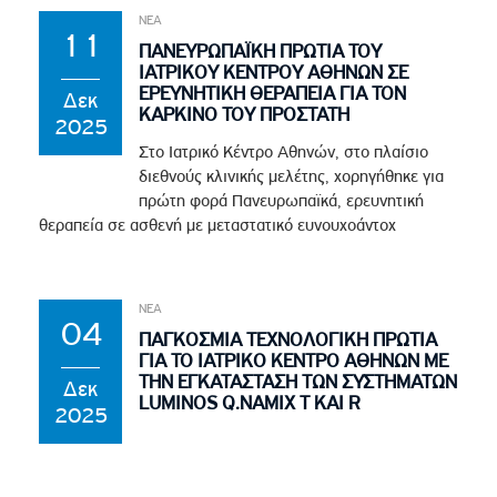
ΝΕΑ
11
ΠΑΝΕΥΡΩΠΑΪΚΉ ΠΡΩΤΙΆ ΤΟΥ
ΙΑΤΡΙΚΟΎ ΚΈΝΤΡΟΥ ΑΘΗΝΏΝ ΣΕ
ΕΡΕΥΝΗΤΙΚΉ ΘΕΡΑΠΕΊΑ ΓΙΑ ΤΟΝ
Δεκ
ΚΑΡΚΊΝΟ ΤΟΥ ΠΡΟΣΤΆΤΗ
2025
Στο Ιατρικό Κέντρο Αθηνών, στο πλαίσιο
διεθνούς κλινικής μελέτης, χορηγήθηκε για
πρώτη φορά Πανευρωπαϊκά, ερευνητική
θεραπεία σε ασθενή με μεταστατικό ευνουχοάντοχ
ΝΕΑ
04
ΠΑΓΚΌΣΜΙΑ ΤΕΧΝΟΛΟΓΙΚΉ ΠΡΩΤΙΆ
ΓΙΑ ΤΟ ΙΑΤΡΙΚΌ ΚΈΝΤΡΟ ΑΘΗΝΏΝ ΜΕ
ΤΗΝ ΕΓΚΑΤΆΣΤΑΣΗ ΤΩΝ ΣΥΣΤΗΜΆΤΩΝ
Δεκ
LUMINOS Q.NAMIX T ΚΑΙ R
2025