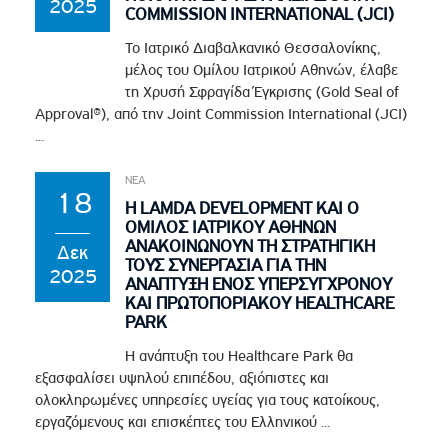
2025
COMMISSION INTERNATIONAL (JCI)
Το Ιατρικό Διαβαλκανικό Θεσσαλονίκης,
μέλος του Ομίλου Ιατρικού Αθηνών, έλαβε
τη Χρυσή Σφραγίδα Έγκρισης (Gold Seal of
Approval®), από την Joint Commission International (JCI)
...
ΝΕΑ
18
Η LAMDA DEVELOPMENT ΚΑΙ Ο
ΌΜΙΛΟΣ ΙΑΤΡΙΚΟΎ ΑΘΗΝΏΝ
ΑΝΑΚΟΙΝΏΝΟΥΝ ΤΗ ΣΤΡΑΤΗΓΙΚΉ
Δεκ
ΤΟΥΣ ΣΥΝΕΡΓΑΣΊΑ ΓΙΑ ΤΗΝ
2025
ΑΝΆΠΤΥΞΗ ΕΝΌΣ ΥΠΕΡΣΎΓΧΡΟΝΟΥ
ΚΑΙ ΠΡΩΤΟΠΟΡΙΑΚΟΎ HEALTHCARE
PARK
Η ανάπτυξη του Healthcare Park θα
εξασφαλίσει υψηλού επιπέδου, αξιόπιστες και
ολοκληρωμένες υπηρεσίες υγείας για τους κατοίκους,
εργαζόμενους και επισκέπτες του Ελληνικού ...