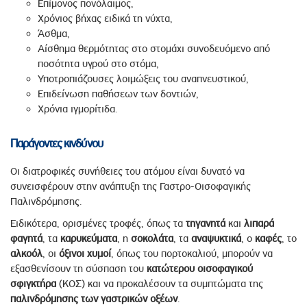
Επίμονος πονόλαιμος,
Χρόνιος βήχας ειδικά τη νύχτα,
Άσθμα,
Αίσθημα θερμότητας στο στομάχι συνοδευόμενο από
ποσότητα υγρού στο στόμα,
Υποτροπιάζουσες λοιμώξεις του αναπνευστικού,
Επιδείνωση παθήσεων των δοντιών,
Χρόνια ιγμορίτιδα.
Παράγοντες κινδύνου
Οι διατροφικές συνήθειες του ατόμου είναι δυνατό να
συνεισφέρουν στην ανάπτυξη της Γαστρο-Οισοφαγικής
Παλινδρόμησης.
Ειδικότερα, ορισμένες τροφές, όπως τα
τηγανητά
και
λιπαρά
φαγητά
, τα
καρυκεύματα
, η
σοκολάτα
, τα
αναψυκτικά
, ο
καφές
, το
αλκοόλ
, οι
όξινοι
χυμοί
, όπως του πορτοκαλιού, μπορούν να
εξασθενίσουν τη σύσπαση του
κατώτερου οισοφαγικού
σφιγκτήρα
(ΚΟΣ) και να προκαλέσουν τα συμπτώματα της
παλινδρόμησης των γαστρικών οξέων
.