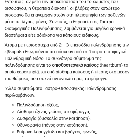
Εντούτοις, αν μετά την αποκατάσταση του τοιχώματος του
οισοφάγου, η θεραπεία διακοπεί, οι βλάβες στον κατώτερο
οισοφάγο θα επανεμφανιστούν στη πλειοψηφία των ασθενών
μέσα σε λίγους μήνες. Συνεπώς, η θεραπεία της Γαστρο-
Οισοφαγικής Παλινδρόμησης, λαμβάνεται για μεγάλα χρονικά
διαστήματα είτε αδιάκοπα για κάποιους ειδικούς.
Άτομα με περισσότερα από 2 - 3 επεισόδια παλινδρόμησης την
εβδομάδα θεωρούνται ότι πάσχουν από τη Γαστρο-οισοφαγική
Παλινδρομική Νόσο. Το συχνότερο σύμπτωμα της
παλινδρόμησης είναι το
οπισθοστερνικό καύσος
(heartburn) το
οποίο χαρακτηρίζεται από αίσθημα καύσους ή πίεσης στο μέσον
του θώρακα, που συχνά αντανακλά προς το φάρυγγα.
'Aλλα συμπτώματα Γαστρο-Οισοφαγικής Παλινδρόμησης
περιλαμβάνουν:
Παλινδρόμηση οξέος,
Αίσθημα όξινης γεύσης στο φάρυγγα,
Δυσφαγία (δυσκολία στην κατάποση),
Οδυνοφαγία (πόνος στην κατάποση),
Επίμονη λαρυγγίτιδα και βράγχος φωνής,