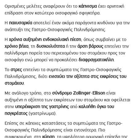
Ορισμένες μελέτες αναφέρουν ότι το
κάπνισμα
έχει αρνητική
επίδραση στον κατώτερο οισοφαγικό σφιγκτήρα.
Η
παχυσαρκία
αποτελεί έναν ακόμα παράγοντα κινδύνου για την
ανάπτυξη της Γαστρο-Οισοφαγικής Παλινδρόμησης.
Η
χρόνια
αυξημένη
ενδοκοιλιακή
πίεση
, όπως συμβαίνει με το
χρόνιο βήχα
, τη
δυσκοιλιότητα
ή την
άρση βάρους
επιτείνει την
παλίνδρομη πορεία του περιεχομένου του στομάχου προς τον
οισοφάγο ενώ μπορεί να προκαλέσει
διαφραγματοκήλη
.
Το
στρες
επιτείνει τα συμπτώματα της Γαστρο-Οισοφαγικής
Παλινδρόμησης, διότι
ενισχύει την οξύτητα στις εκκρίσεις του
στομάχου
.
Με ανάλογο τρόπο, στο
σύνδρομο
Zollinger
-
Ellison
είναι
αυξημένη η οξύτητα των εκκρίσεων του στομάχου και οφείλεται
στην
υπερέκκριση
της
γαστρίνης
από
καλοήθη
όγκο
του
παγκρέατος
(γαστρίνωμα).
Επίσης σε κάποιες καταστάσεις τα συμπτώματα της Γαστρο-
Οισοφαγικής Παλινδρόμησης είναι εντονότερα. Πιο
συγκεκριμένα, στη
κύηση
, τα υψηλότερα ορμονικά επίπεδα της