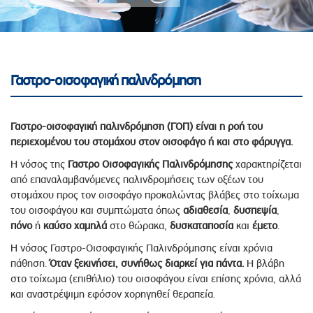
Γαστρο-οισοφαγική παλινδρόμηση
Γαστρο-οισοφαγική παλινδρόμηση (ΓΟΠ) είναι η ροή του
περιεχομένου του στομάχου στον οισοφάγο ή και στο φάρυγγα.
Η νόσος της
Γαστρο Οισοφαγικής Παλινδρόμησης
χαρακτηρίζεται
από επαναλαμβανόμενες παλινδρομήσεις των οξέων του
στομάχου προς τον οισοφάγο προκαλώντας βλάβες στο τοίχωμα
του οισοφάγου και συμπτώματα όπως
αδιαθεσία
,
δυσπεψία
,
πόνο
ή
καύσο
χαμηλά
στο θώρακα,
δυσκαταποσία
και
έμετο
.
Η νόσος Γαστρο-Οισοφαγικής Παλινδρόμησης είναι χρόνια
πάθηση.
Όταν ξεκινήσει, συνήθως διαρκεί για πάντα.
Η βλάβη
στο τοίχωμα (επιθήλιο) του οισοφάγου είναι επίσης χρόνια, αλλά
και αναστρέψιμη εφόσον χορηγηθεί θεραπεία.