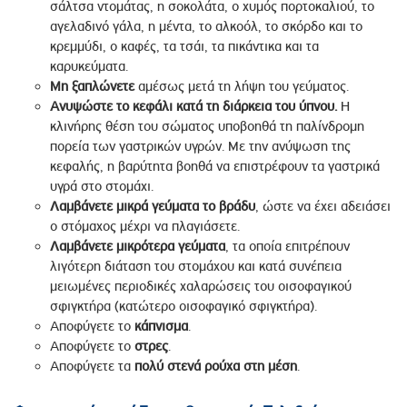
σάλτσα ντομάτας, η σοκολάτα, ο χυμός πορτοκαλιού, το
αγελαδινό γάλα, η μέντα, το αλκοόλ, το σκόρδο και το
κρεμμύδι, ο καφές, τα τσάι, τα πικάντικα και τα
καρυκεύματα.
Μη ξαπλώνετε
αμέσως μετά τη λήψη του γεύματος.
Ανυψώστε το κεφάλι κατά τη διάρκεια του ύπνου.
Η
κλινήρης θέση του σώματος υποβοηθά τη παλίνδρομη
πορεία των γαστρικών υγρών. Με την ανύψωση της
κεφαλής, η βαρύτητα βοηθά να επιστρέφουν τα γαστρικά
υγρά στο στομάχι.
Λαμβάνετε
μικρά
γεύματα
το βράδυ
, ώστε να έχει αδειάσει
ο στόμαχος μέχρι να πλαγιάσετε.
Λαμβάνετε μικρότερα γεύματα
, τα οποία επιτρέπουν
λιγότερη διάταση του στομάχου και κατά συνέπεια
μειωμένες περιοδικές χαλαρώσεις του οισοφαγικού
σφιγκτήρα (κατώτερο οισοφαγικό σφιγκτήρα).
Αποφύγετε το
κάπνισμα
.
Αποφύγετε το
στρες
.
Αποφύγετε τα
πολύ στενά ρούχα στη μέση
.